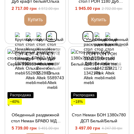
Дуб крафт белый/Ольха
стол ГРОН 1180 Дуб
сонома
2 717.00 грн
1 945.00 грн
4 972.00 грн
2 702.00 грн
Купить
Купить
Распродажа
Распродажа
−40%
−18%
Обеденный раздвижной
Стол Неман БОН 1380х780
стол Неман БРАВО МДФ
ДСП Белый/Белый
Серый
5 739.00 грн
3 497.00 грн
9 491.00 грн
4 247.00 грн