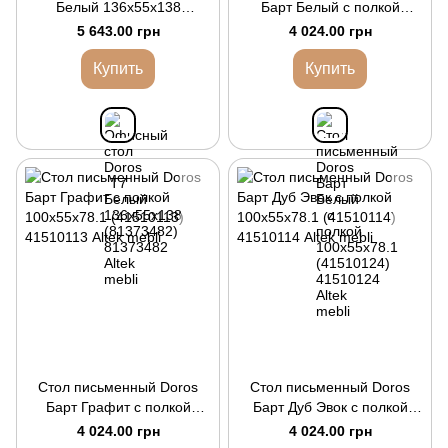
Белый 136х55х138
Барт Белый с полкой
(81373482)
100х55х78.1 (41510124)
5 643.00 грн
4 024.00 грн
Купить
Купить
Стол письменный Doros
Стол письменный Doros
Барт Графит с полкой
Барт Дуб Эвок с полкой
100х55х78.1 (41510113)
100х55х78.1 (41510114)
4 024.00 грн
4 024.00 грн