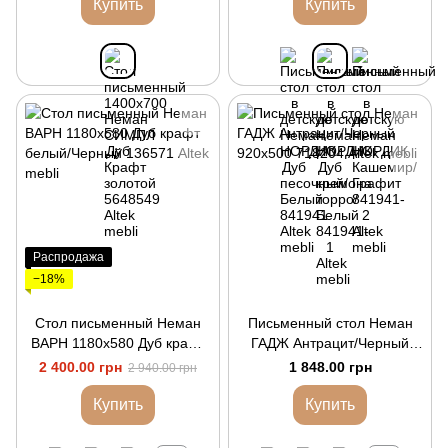
Купить
Купить
Распродажа
−18%
Стол письменный Неман
Письменный стол Неман
ВАРН 1180х580 Дуб крафт
ГАДЖ Антрацит/Черный
белый/Черный
920х500
2 400.00 грн
1 848.00 грн
2 940.00 грн
Купить
Купить