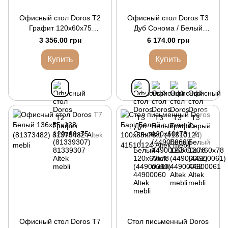
Офисный стол Doros Т2
Офисный стол Doros Т3
Графит 120х60х75
Дуб Cонома / Белый
(81339307)
120х60х78 (44900060)
3 356.00 грн
6 174.00 грн
Купить
Купить
Офисный стол Doros Т7
Стол письменный Doros