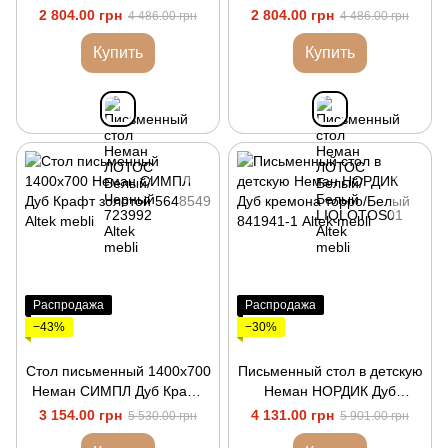
2 804.00 грн
2 804.00 грн
4 486.00 грн
4 486.00 грн
Купить
Купить
Распродажа
Распродажа
−43%
−30%
Стол письменный 1400х700
Письменный стол в детскую
Неман СИМПЛ Дуб Крафт
Неман НОРДИК Дуб
золотой
кремона торро/Белый
3 154.00 грн
4 131.00 грн
5 530.00 грн
5 901.00 грн