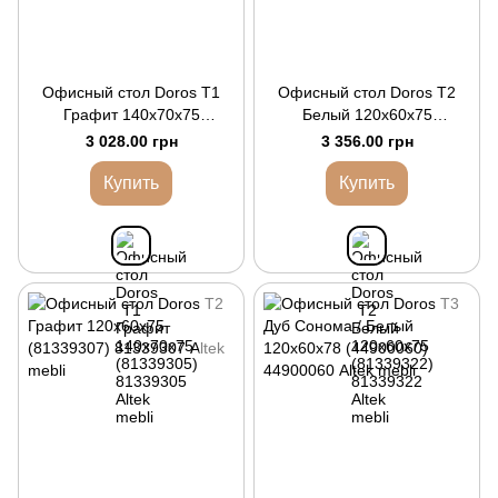
Офисный стол Doros Т1
Офисный стол Doros Т2
Графит 140х70х75
Белый 120х60х75
(81339305)
(81339322)
3 028.00 грн
3 356.00 грн
Купить
Купить