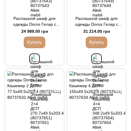
Распашной шкаф для
Распашной шкаф для
одежды Doros Гелар с
одежды Doros Гелар с
Этажеркой Кашемир 2+4
Этажеркой Кашемир 4+4
24 989.00 грн
31 214.00 грн
ДСП 270.7х49.5х203.4
ДСП 348.2х49.5х203.4
(80737651)
(80737654)
Купить
Купить