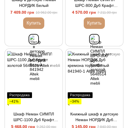
НОРДИК Белый
ШРС-800 Дуб Крафт
золотой
7 409.00 грн
4 570.00 грн
10 962.00 грн
7 211.00 грн
Купить
Купить
Распродажа
Распродажа
−41%
−34%
Шкаф Неман СИМПЛ
Книжный шкаф в детскую
ШРС-1100 Дуб Крафт
Неман НОРДИК Дуб
золотой
кремона торро/Белый
5 468.00 грн
5 145.00 грн
9 262.00 грн
7 840.00 грн