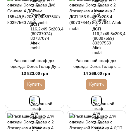
Распашной шкаф для
Распашной шкаф для
одежды Doros Гелар Дуб
одежды Doros Гелар с 2
Cонома 4 ДСП
Этажерками Кашемир 2
13 823.00 грн
14 268.00 грн
155х49,5х203,4 (80397560)
ДСП 153.9х49.5х203.4
(80737644)
Купить
Купить