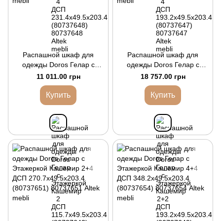
Распашной шкаф для
Распашной шкаф для
одежды Doros Гелар с
одежды Doros Гелар с
Этажеркой Кашемир 2 ДСП
Этажеркой Кашемир 2+2
11 011.00 грн
18 757.00 грн
115.7х49.5х203.4
ДСП 193.2х49.5х203.4
(80737643)
(80737649)
Купить
Купить