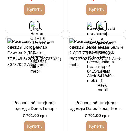
Купить
Купить
Распашной шкаф для
Распашной шкаф для
одежды Doros Гелар
одежды Doros Гелар Белый
Cонома 2 ДСП
2 ДСП 77,5х49,5х203,4
7 701.00 грн
7 701.00 грн
77,5х49,5х203,4 (80737022)
(80737021)
Купить
Купить