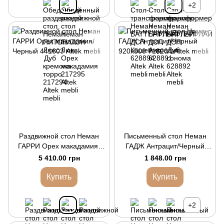
+2
Раздвижной стол Неман
Письменный стол Неман
ГАРРИ Орех макадамия/
ГАДЖ Антрацит/Черный
Черный
920х500
5 410.00 грн
1 848.00 грн
Купить
Купить
+2