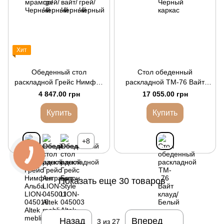
Хит
Обеденный стол
Стол обеденный
раскладной Грейс Нимфея
раскладной TM-76 Вайт
Альба
клауд/Белый
4 847.00 грн
17 055.00 грн
Купить
Купить
+8
Показать еще 30 товаров
Назад
Вперед
3
из 27