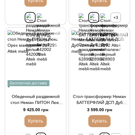
Купить
Купить
+3
Бесплатная доставка
Обеденный раздвижной
Стол-трансформер Неман
стол Неман ПИТОН Люкс
БАТТЕРФЛАЙ ДСП Дуб
Орех макадамия
сонома
9 425.00 грн
3 599.00 грн
Купить
Купить