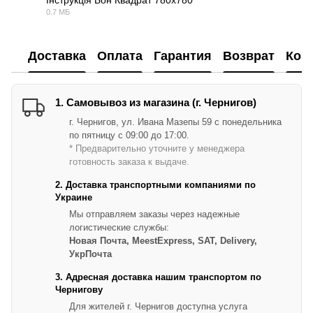
Інструкція Бон Квадрат 780х780
0.7 МБ
PDF
Доставка
Оплата
Гарантия
Возврат
Кон
1. Самовывоз из магазина (г. Чернигов)
г. Чернигов, ул. Ивана Мазепы 59 с понедельника
по пятницу с 09:00 до 17:00.
* Предварительно уточните у менеджера
готовность заказа к выдаче.
2. Доставка транспортными компаниями по
Украине
Мы отправляем заказы через надежные
логистические службы:
Новая Почта, MeestExpress, SAT, Delivery,
УкрПочта
3. Адресная доставка нашим транспортом по
Чернигову
Для жителей г. Чернигов доступна услуга