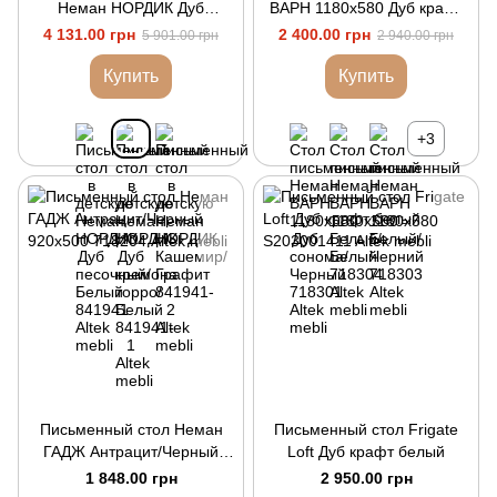
Неман НОРДИК Дуб
ВАРН 1180х580 Дуб крафт
кремона торро/Белый
белый/Черный
4 131.00 грн
2 400.00 грн
5 901.00 грн
2 940.00 грн
Купить
Купить
+3
Письменный стол Неман
Письменный стол Frigate
ГАДЖ Антрацит/Черный
Loft Дуб крафт белый
920х500
1 848.00 грн
2 950.00 грн