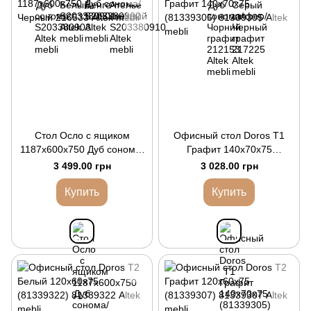
Стол Осло с ящиком
Офисный стол Doros Т1
1187х600х750 Дуб сонома/
Графит 140х70х75
Черный
(81339305)
3 499.00 грн
3 028.00 грн
Купить
Купить