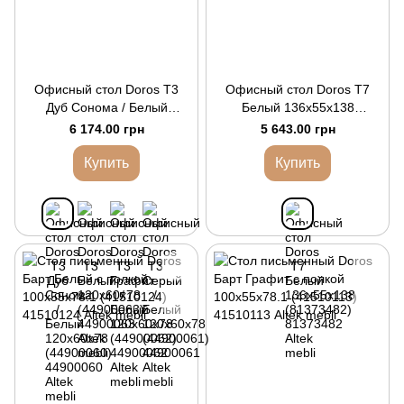
Офисный стол Doros Т3
Офисный стол Doros Т7
Дуб Cонома / Белый
Белый 136х55х138
120х60х78 (44900060)
(81373482)
6 174.00 грн
5 643.00 грн
Купить
Купить