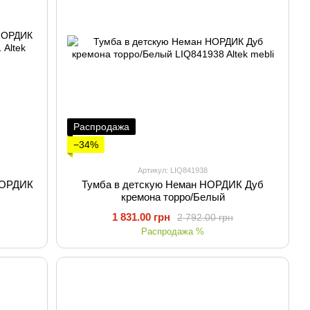
Распродажа
−34%
Артикул: LIQ841938
НОРДИК
Тумба в детскую Неман НОРДИК Дуб
кремона торро/Белый
1 831.00 грн
2 792.00 грн
Распродажа %