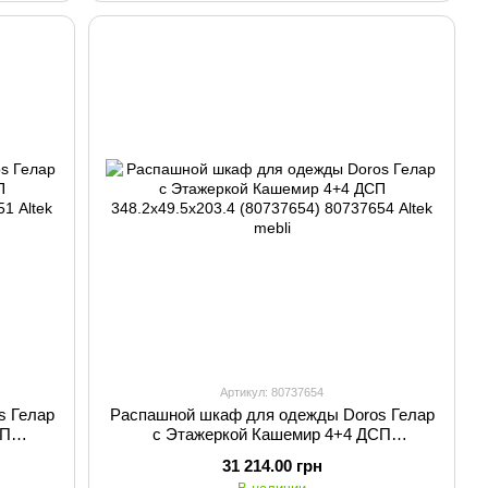
Артикул: 80737654
s Гелар
Распашной шкаф для одежды Doros Гелар
СП
с Этажеркой Кашемир 4+4 ДСП
348.2х49.5х203.4 (80737654)
31 214.00 грн