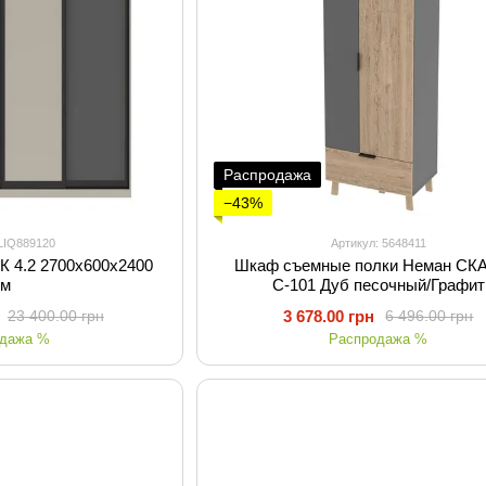
Распродажа
−43%
 LIQ889120
Артикул: 5648411
К 4.2 2700х600х2400
Шкаф съемные полки Неман СК
мм
С-101 Дуб песочный/Графит
3 678.00 грн
23 400.00 грн
6 496.00 грн
одажа %
Распродажа %