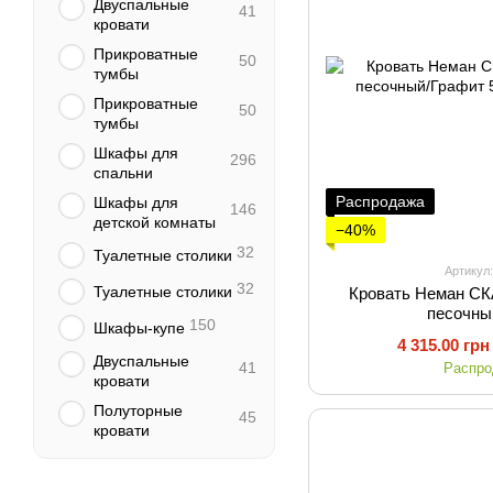
Двуспальные
41
кровати
Прикроватные
50
тумбы
Прикроватные
50
тумбы
Шкафы для
296
спальни
Распродажа
Шкафы для
146
детской комнаты
−40%
32
Туалетные столики
Артикул
32
Туалетные столики
Кровать Неман С
песочны
150
Шкафы-купе
4 315.00 грн
Двуспальные
41
Распр
кровати
Полуторные
45
кровати