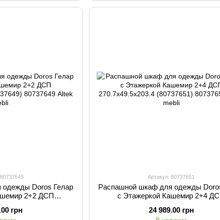
 80737649
Артикул: 80737651
 одежды Doros Гелар
Распашной шкаф для одежды Doro
ашемир 2+2 ДСП
с Этажеркой Кашемир 2+4 Д
3.4 (80737649)
270.7х49.5х203.4 (80737651)
.00 грн
24 989.00 грн