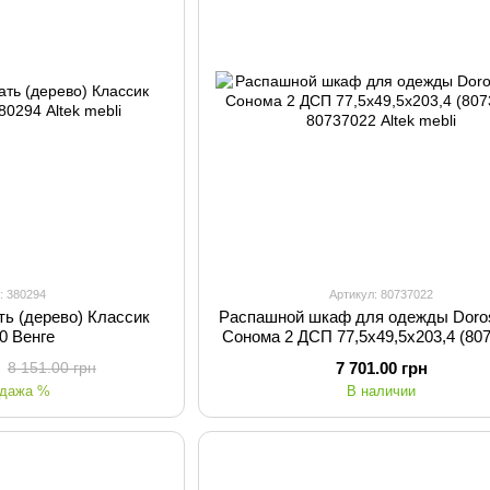
: 380294
Артикул: 80737022
ть (дерево) Классик
Распашной шкаф для одежды Doro
0 Венге
Cонома 2 ДСП 77,5х49,5х203,4 (80
7 701.00 грн
8 151.00 грн
одажа %
В наличии