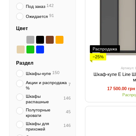
142
Под заказ
91
Ожидается
Цвет
Распродажа
−25%
Раздел
Артикул:
150
Шкафы-купе
Шкаф-купе E Line Ш
Акции и распродажа
7
%
17 500.00 грн
Распр
Шкафы
146
распашные
Полуторные
45
кровати
Шкафы для
146
прихожей