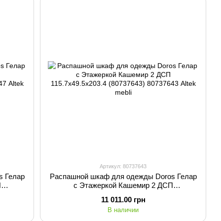
Артикул: 80737643
s Гелар
Распашной шкаф для одежды Doros Гелар
П
с Этажеркой Кашемир 2 ДСП
115.7х49.5х203.4 (80737643)
11 011.00 грн
В наличии