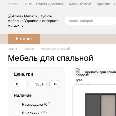
Перейти к основному контенту
Каталог
О нас
Оплата и доставка
Обмен / возврат
Гарантия
О
Кухня под заказ
Каталог
Главная
Каталог
Мебель для спальной
Мебель для спальной
Кровати для спал
Цена, грн
От Цена, грн
До Цена, грн
OK
Наличие
7
Распродажа %
235
В наличии