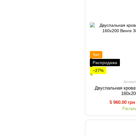
Хит
Распродажа
−27%
Артикул
Двуспальная крова
160х20
5 960.00 грн
Распр