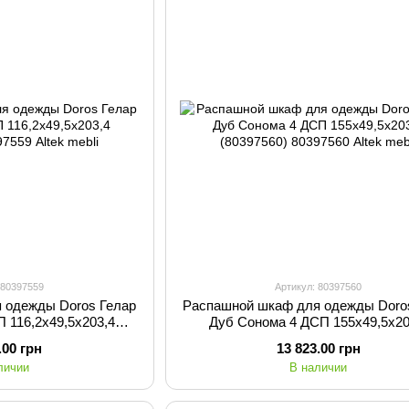
 80397559
Артикул: 80397560
 одежды Doros Гелар
Распашной шкаф для одежды Doro
 116,2х49,5х203,4
Дуб Cонома 4 ДСП 155х49,5х20
97559)
(80397560)
.00 грн
13 823.00 грн
личии
В наличии