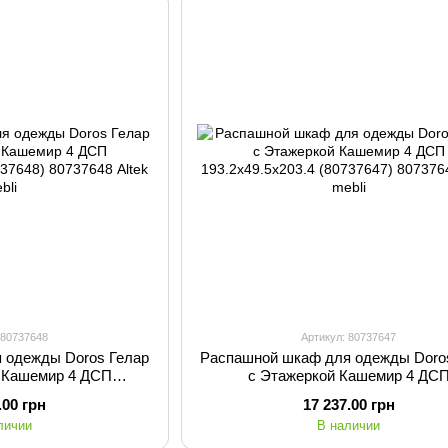
 80737648
Артикул: 80737647
 одежды Doros Гелар
Распашной шкаф для одежды Doro
и Кашемир 4 ДСП
с Этажеркой Кашемир 4 ДС
3.4 (80737648)
193.2х49.5х203.4 (80737647)
.00 грн
17 237.00 грн
личии
В наличии