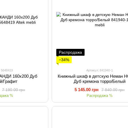
Распродажа
−34%
: 5648419
Артикул: 841940-1
КАНДИ 160х200 Дуб
Книжный шкаф в детскую Неман 
й/Графит
Дуб кремона торро/Белый
5 145.00 грн
7 190.00 грн
7 840.00 грн
одажа %
Распродажа %