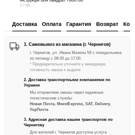
Інструкція Бон Квадрат 780х780
0.7 МБ
PDF
Доставка
Оплата
Гарантия
Возврат
Кон
1. Самовывоз из магазина (г. Чернигов)
г. Чернигов, ул. Ивана Мазепы 59 с понедельника
по пятницу с 09:00 до 17:00.
* Предварительно уточните у менеджера
готовность заказа к выдаче.
2. Доставка транспортными компаниями по
Украине
Мы отправляем заказы через надежные
логистические службы:
Новая Почта, MeestExpress, SAT, Delivery,
УкрПочта
3. Адресная доставка нашим транспортом по
Чернигову
Для жителей г. Чернигов доступна услуга