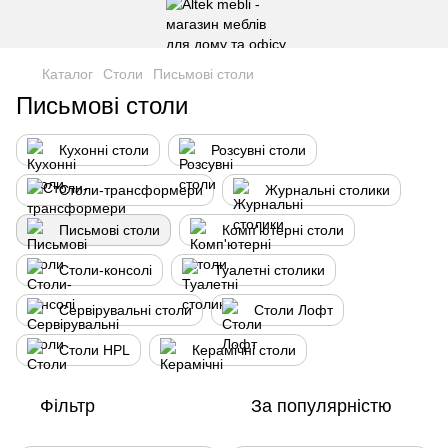
Каталог
Столи
Письмові столи
Письмові столи
Кухонні столи
Розсувні столи
Столи-трансформери
Журнальні столики
Письмові столи
Комп'ютерні столи
Столи-консолі
Туалетні столики
Сервірувальні столи
Столи Лофт
Столи HPL
Керамічні столи
Фільтр
За популярністю