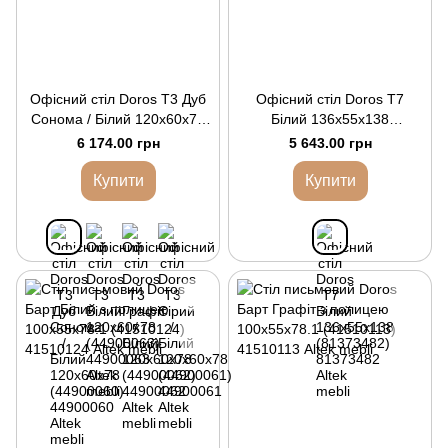
Офісний стіл Doros Т3 Дуб
Офісний стіл Doros Т7
Cонома / Білий 120х60х78
Білий 136х55х138
(44900060)
(81373482)
6 174.00 грн
5 643.00 грн
Купити
Купити