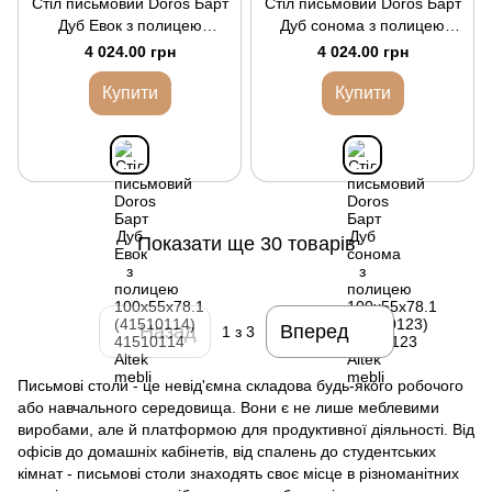
Стіл письмовий Doros Барт
Стіл письмовий Doros Барт
Дуб Евок з полицею
Дуб сонома з полицею
100х55х78.1 (41510114)
100х55х78.1 (41510123)
4 024.00 грн
4 024.00 грн
Купити
Купити
Показати ще 30 товарів
Назад
Вперед
1
з 3
Письмові столи - це невід'ємна складова будь-якого робочого
або навчального середовища. Вони є не лише меблевими
виробами, але й платформою для продуктивної діяльності. Від
офісів до домашніх кабінетів, від спалень до студентських
кімнат - письмові столи знаходять своє місце в різноманітних