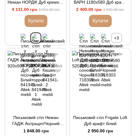
Неман НОРДІК Дуб кремона
ВАРН 1180х580 Дуб крафт
торро/Білий
білий/Чорний
4 131.00 грн
2 400.00 грн
5 901.00 грн
2 940.00 грн
Купити
Купити
+3
Письмовий стіл Неман
Письмовий стіл Frigate Loft
ГАДЖ Антрацит/Чорний
Дуб крафт білий
920х500
1 848.00 грн
2 950.00 грн