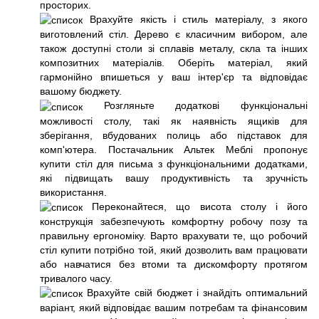
просторих.
Врахуйте якість і стиль матеріалу, з якого
виготовлений стіл. Дерево є класичним вибором, але
також доступні столи зі сплавів металу, скла та інших
композитних матеріалів. Оберіть матеріал, який
гармонійно впишеться у ваш інтер'єр та відповідає
вашому бюджету.
Розгляньте додаткові функціональні
можливості столу, такі як наявність ящиків для
зберігання, вбудованих полиць або підставок для
комп'ютера. Постачальник Альтек Меблі пропонує
купити стіл для письма з функціональними додатками,
які підвищать вашу продуктивність та зручність
використання.
Переконайтеся, що висота столу і його
конструкція забезпечують комфортну робочу позу та
правильну ергономіку. Варто врахувати те, що робочий
стіл купити потрібно той, який дозволить вам працювати
або навчатися без втоми та дискомфорту протягом
тривалого часу.
Врахуйте свій бюджет і знайдіть оптимальний
варіант, який відповідає вашим потребам та фінансовим