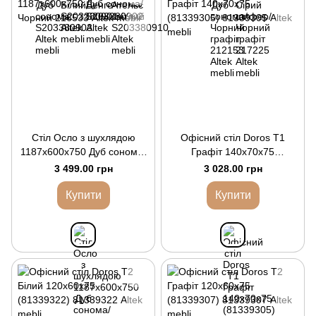
Стіл Осло з шухлядою
Офісний стіл Doros Т1
1187х600х750 Дуб сонома/
Графіт 140х70х75
Чорний
(81339305)
3 499.00 грн
3 028.00 грн
Купити
Купити