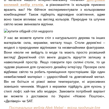
великий вибір столів
, а різноманіття їх кольорів приємно
вразить вас! Не бійтеся експериментувати з кольоровими
комбінаціями! Також підберіть відповідне освітлення, адже
воно також впливає на вигляд кольорів. Природне та штучне
світло може змінювати відтінки.
У нас ви можете купити стіл з натурального дерева та інших
матеріалів: скла, кераміки, металу тощо. Столи дерев’яні –
моделі з природними відтінками та незвичайними фактурами.
Вони ніколи не вийдуть із моди та мають просто розкішний
вигляд! Дерев'яний стіл венге додасть відчуття затишку в
навколишній простір. Якщо говорити про скляні столи, то це
чудове рішення для сучасного дизайну інтер’єру. Прозоре скло
відбиває світло та робить приміщення просторішим. Ще один
невибагливий матеріал – ударостійкий та довговічний метал.
Він не боїться ні різкої зміни температури, ні агресивних
зовнішніх чинників. Моделі з кераміки підійдуть для кухонь у
стилі лофт, хай-тек або модерн. Замовити потрібний варіант
ви можете з доставкою по Україні «Новою Поштою»,
«Делівері» чи SAT.
Постачальник меблів Altek Mebel – якісна продукція для