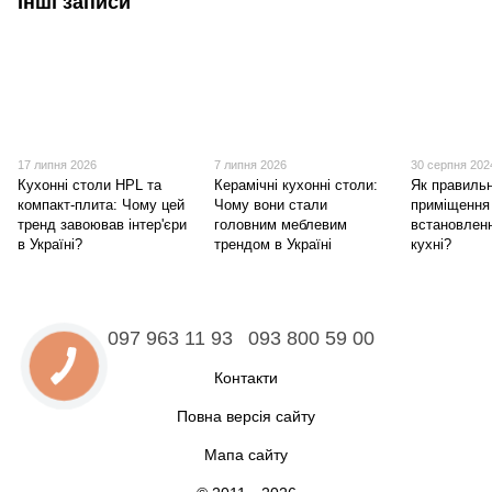
Інші записи
17 липня 2026
7 липня 2026
30 серпня 202
Кухонні столи HPL та
Керамічні кухонні столи:
Як правильн
компакт-плита: Чому цей
Чому вони стали
приміщення
тренд завоював інтер'єри
головним меблевим
встановленн
в Україні?
трендом в Україні
кухні?
097 963 11 93
093 800 59 00
Контакти
Повна версія сайту
Мапа сайту