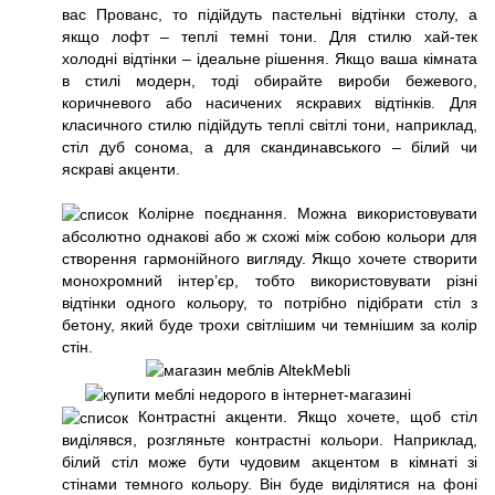
вас Прованс, то підійдуть пастельні відтінки столу, а
якщо лофт – теплі темні тони. Для стилю хай-тек
холодні відтінки – ідеальне рішення. Якщо ваша кімната
в стилі модерн, тоді обирайте вироби бежевого,
коричневого або насичених яскравих відтінків. Для
класичного стилю підійдуть теплі світлі тони, наприклад,
стіл дуб сонома, а для скандинавського – білий чи
яскраві акценти.
Колірне поєднання. Можна використовувати
абсолютно однакові або ж схожі між собою кольори для
створення гармонійного вигляду. Якщо хочете створити
монохромний інтер’єр, тобто використовувати різні
відтінки одного кольору, то потрібно підібрати стіл з
бетону, який буде трохи світлішим чи темнішим за колір
стін.
Контрастні акценти. Якщо хочете, щоб стіл
виділявся, розгляньте контрастні кольори. Наприклад,
білий стіл може бути чудовим акцентом в кімнаті зі
стінами темного кольору. Він буде виділятися на фоні