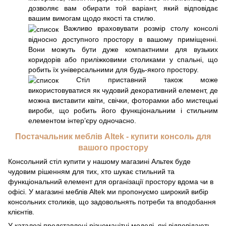
дозволяє вам обирати той варіант, який відповідає
вашим вимогам щодо якості та стилю.
Важливо враховувати розмір столу консолі
відносно доступного простору в вашому приміщенні.
Вони можуть бути дуже компактними для вузьких
коридорів або приліжковими столиками у спальні, що
робить їх універсальними для будь-якого простору.
Стіл приставний також може
використовуватися як чудовий декоративний елемент, де
можна виставити квіти, свічки, фоторамки або мистецькі
вироби, що робить його функціональним і стильним
елементом інтер’єру одночасно.
Постачальник меблів Altek - купити консоль для
вашого простору
Консольний стіл купити у нашому магазині Альтек буде
чудовим рішенням для тих, хто шукає стильний та
функціональний елемент для організації простору вдома чи в
офісі. У магазині меблів Altek ми пропонуємо широкий вибір
консольних столиків, що задовольнять потреби та вподобання
клієнтів.
У каталозі представлені різноманітні моделі, які відповідають