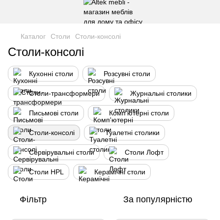
Каталог
Столи
Столи-консолі
Столи-консолі
Кухонні столи
Розсувні столи
Столи-трансформери
Журнальні столики
Письмові столи
Комп'ютерні столи
Столи-консолі
Туалетні столики
Сервірувальні столи
Столи Лофт
Столи HPL
Керамічні столи
Фільтр
За популярністю