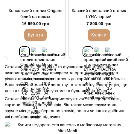
Консольний столик Origami
Кавовий приставний столик
білий на ніжках
LYRA чорний
16 990.00 грн
7 800.00 грн
Купити
Купити
Столи-консолі - це стильні та функціональні меблі, які
використовуються для прикраси та організації простору в
різних приміщеннях, від віталень до коридорів та вестибюлів.
Вони зазвичай мають елегантну та компактну конструкцію, що
дозволяє ідеально вписуватися в будь-який інтер'єр.
Столик консоль часто використовуються як місце для вази,
картини, свічки або сувенірів. Він також може служити як
зручне місце для зберігання ключів, пошти чи інших дрібниць,
які необхідно мати під рукою.