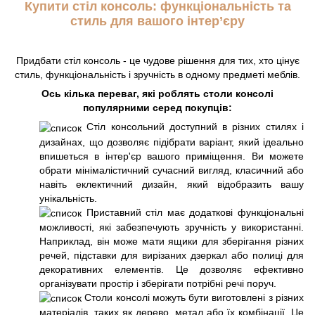
Купити стіл консоль: функціональність та
стиль для вашого інтер’єру
Придбати стіл консоль - це чудове рішення для тих, хто цінує
стиль, функціональність і зручність в одному предметі меблів.
Ось кілька переваг, які роблять столи консолі
популярними серед покупців:
Стіл консольний доступний в різних стилях і
дизайнах, що дозволяє підібрати варіант, який ідеально
впишеться в інтер'єр вашого приміщення. Ви можете
обрати мінімалістичний сучасний вигляд, класичний або
навіть еклектичний дизайн, який відобразить вашу
унікальність.
Приставний стіл має додаткові функціональні
можливості, які забезпечують зручність у використанні.
Наприклад, він може мати ящики для зберігання різних
речей, підставки для вирізаних дзеркал або полиці для
декоративних елементів. Це дозволяє ефективно
організувати простір і зберігати потрібні речі поруч.
Столи консолі можуть бути виготовлені з різних
матеріалів, таких як дерево, метал або їх комбінації. Це