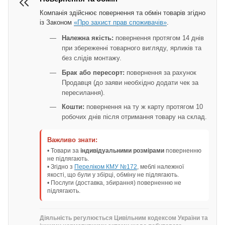
Компанія здійснює повернення та обмін товарів згідно
із Законом
«Про захист прав споживачів»
.
Належна якість:
повернення протягом 14 днів
при збереженні товарного вигляду, ярликів та
без слідів монтажу.
Брак або пересорт:
повернення за рахунок
Продавця (до заяви необхідно додати чек за
пересилання).
Кошти:
повернення на ту ж карту протягом 10
робочих днів після отримання товару на склад.
Важливо знати:
• Товари за
індивідуальними розмірами
поверненню
не підлягають.
• Згідно з
Переліком КМУ №172
, меблі належної
якості, що були у збірці, обміну не підлягають.
• Послуги (доставка, збирання) поверненню не
підлягають.
Діяльність регулюється Цивільним кодексом України та