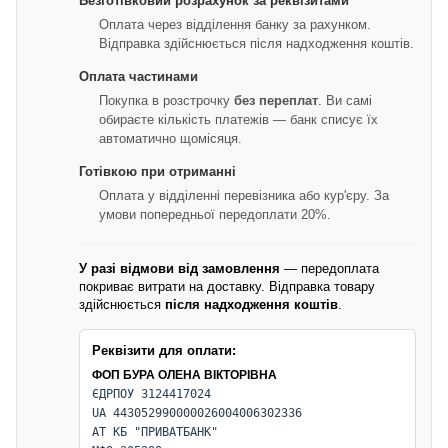
Безготівковий розрахунок за реквізитами
Оплата через відділення банку за рахунком.
Відправка здійснюється після надходження коштів.
Оплата частинами
Покупка в розстрочку
без переплат
. Ви самі
обираєте кількість платежів — банк списує їх
автоматично щомісяця.
Готівкою при отриманні
Оплата у відділенні перевізника або кур'єру. За
умови попередньої передоплати 20%.
У разі відмови від замовлення
— передоплата
покриває витрати на доставку. Відправка товару
здійснюється
після надходження коштів
.
Реквізити для оплати:
ФОП БУРА ОЛЕНА ВІКТОРІВНА
ЄДРПОУ 3124417024
UA 443052990000026004006302336
АТ КБ "ПРИВАТБАНК"