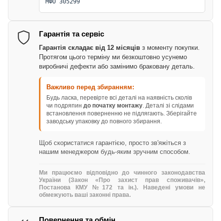
МФО 305299
Гарантія та сервіс
Гарантія складає від 12 місяців
з моменту покупки.
Протягом цього терміну ми безкоштовно усунемо
виробничі дефекти або замінимо браковану деталь.
Важливо перед збиранням:
Будь ласка, перевірте всі деталі на наявність сколів
чи подряпин
до початку монтажу
. Деталі зі слідами
встановлення поверненню не підлягають. Зберігайте
заводську упаковку до повного збирання.
Щоб скористатися гарантією, просто зв'яжіться з
нашим менеджером будь-яким зручним способом.
Ми працюємо відповідно до чинного законодавства
України (Закон «Про захист прав споживачів»,
Постанова КМУ №172 та ін.). Наведені умови не
обмежують ваші законні права.
Повернення та обмін