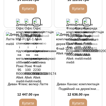
металокаркасі оббивка
Флай 2230
Купити
Купити
1
Диван Флекс велюр Латте
Диван Канзас комплектація
Подвійний на дерев’яних
ніжках оббивка Флай 2230
12 447.00 грн
12 636.00 грн
Купити
Купити