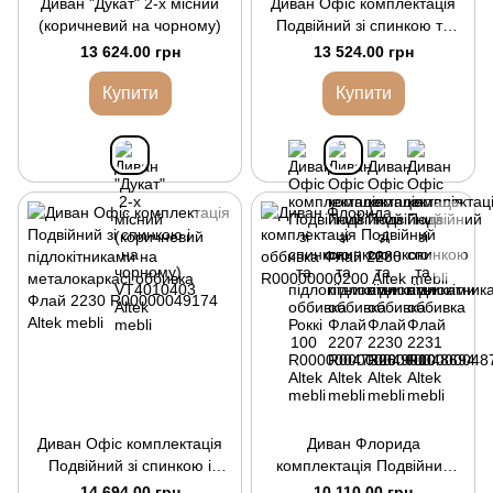
Диван "Дукат" 2-х місний
Диван Офіс комплектація
(коричневий на чорному)
Подвійний зі спинкою та
підлокітниками оббивка
13 624.00 грн
13 524.00 грн
Флай 2207
Купити
Купити
Диван Офіс комплектація
Диван Флорида
Подвійний зі спинкою і
комплектація Подвійний
підлокітниками на
оббивка Флай 2230
14 694.00 грн
10 110.00 грн