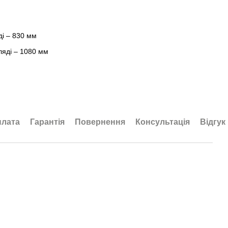
ді – 830 мм
ляді – 1080 мм
плата
Гарантія
Повернення
Консультація
Відгук
бки.
акування (перепакування) 200грн
 замовлень меблі упаковуються картоном з наявністю