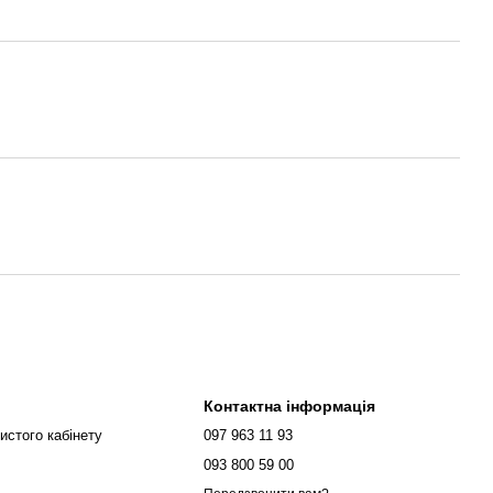
етч-плівку. При необхідності додатково робиться обрештування
юватиметься так, щоб було забезпечено безпеку при
 та розвантаженні.
Контактна інформація
истого кабінету
097 963 11 93
093 800 59 00