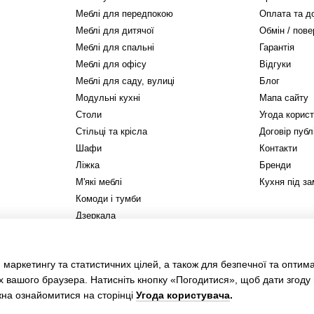
Меблі для передпокою
Оплата та д
Меблі для дитячої
Обмін / пов
Меблі для спальні
Гарантія
Меблі для офісу
Відгуки
Меблі для саду, вулиці
Блог
Модульні кухні
Мапа сайту
Столи
Угода корис
Стільці та крісла
Договір публ
Шафи
Контакти
Ліжка
Бренди
М'які меблі
Кухня під з
Комоди і тумби
Дзеркала
Стелажі та полиці
Матраци
 маркетингу та статистичних цілей, а також для безпечної та оптим
Фурнітура та плитні матеріали
х вашого браузера. Натисніть кнопку «Погодитися», щоб дати згоду
на ознайомитися на сторінці
Угода користувача
.