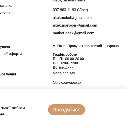
Передзвонити вам?
оставка
097 963 11 93 (Viber)
ернення
altekmebel@gmail.com
altek.manager@gmail.com
market.altek@gmail.com
м. Рівне, Провулок робітничий 1, Україна
тувача
ічної оферти
Графік роботи
Пн.-Пт.
09:00-20:00
Сб.
10:00-15:00
Вс.
вихідний
Мапа проїзду
амовлення
Ми в соцмережах
альної роботи
Погодитися
 на