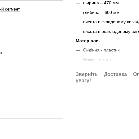
ширина – 470 мм
ий сегмент
глибина – 600 мм
висота в складеному вигля
висота в розкладеному виг
Матеріали:
Сидіння - пластик
к
Ніжки - метал
Зверніть
Доставка
О
ВАЖЛИВА ІНФОРМАЦІЯ
увагу!
Стандартне пакування:
Гофрокартон
4шт/коробка.
Відвантаження кратно коро
Доплата за нестандартне п
Доставка
- при відвантаженні