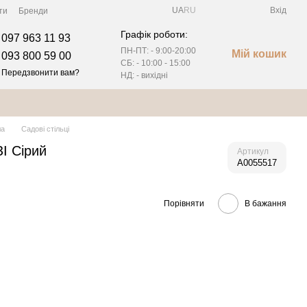
UA
RU
Вхід
ти
Бренди
Графік роботи:
097 963 11 93
ПН-ПТ: - 9:00-20:00
Мій кошик
093 800 59 00
СБ: - 10:00 - 15:00
Передзвонити вам?
НД: - вихідні
ла
Садові стільці
І Сірий
Артикул
А0055517
Порівняти
В бажання