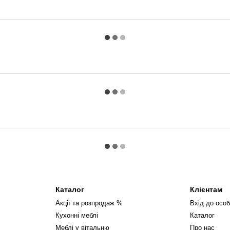
прокладок і обмотуються в стр
каркасом.
Упаковане замовлення закріпл
транспортуванні, завантаженні
Каталог
Клієнтам
Акції та розпродаж %
Вхід до особ
Кухонні меблі
Каталог
Меблі у вітальню
Про нас