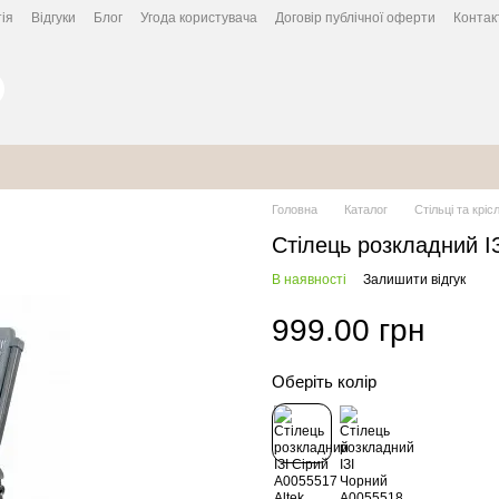
ія
Відгуки
Блог
Угода користувача
Договір публічної оферти
Контак
Головна
Каталог
Стільці та кріс
Стілець розкладний ІЗ
В наявності
Залишити відгук
999.00 грн
Оберіть колір