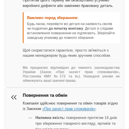
Протягом цього терміну ми безкоштовно усунемо
виробничі дефекти або замінимо браковану деталь.
Важливо перед збиранням:
Будь ласка, перевірте всі деталі на наявність сколів
чи подряпин
до початку монтажу
. Деталі зі слідами
встановлення поверненню не підлягають. Зберігайте
заводську упаковку до повного збирання.
Щоб скористатися гарантією, просто зв'яжіться з
нашим менеджером будь-яким зручним способом.
Ми працюємо відповідно до чинного законодавства
України (Закон «Про захист прав споживачів»,
Постанова КМУ №172 та ін.). Наведені умови не
обмежують ваші законні права.
Повернення та обмін
Компанія здійснює повернення та обмін товарів згідно
із Законом
«Про захист прав споживачів»
.
Належна якість:
повернення протягом 14 днів
при збереженні товарного вигляду, ярликів та