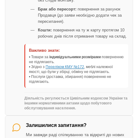
без слідів монтажу.
Брак або пересорт:
повернення за рахунок
Продавця (до заяви необхідно додати чек за
пересилання).
Кошти:
повернення на ту ж карту протягом 10
робочих днів після отримання товару на склад.
Важливо знати:
• Товари за
індивідуальними розмірами
поверненню
не підлягають.
• Згідно з
Переліком КМУ №172
, меблі належної
якості, що були у збірці, обміну не підлягають.
• Послуги (доставка, збирання) поверненню не
підлягають.
Діяльність регулюється Цивільним кодексом України та
іншими нормативними актами щодо побутового
обслуговування населення.
Залишилися запитання?
Ми завжди раді спілкуванню та відкриті до нових