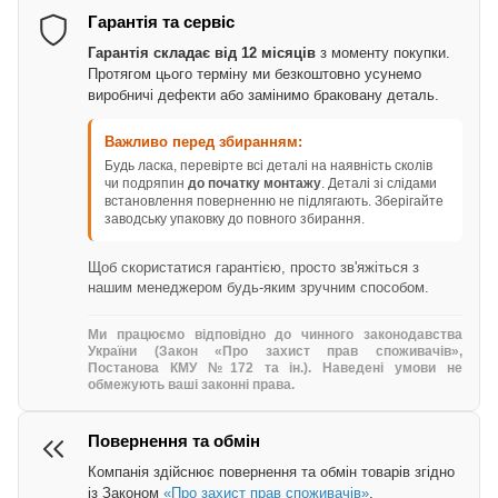
Гарантія та сервіс
Гарантія складає від 12 місяців
з моменту покупки.
Протягом цього терміну ми безкоштовно усунемо
виробничі дефекти або замінимо браковану деталь.
Важливо перед збиранням:
Будь ласка, перевірте всі деталі на наявність сколів
чи подряпин
до початку монтажу
. Деталі зі слідами
встановлення поверненню не підлягають. Зберігайте
заводську упаковку до повного збирання.
Щоб скористатися гарантією, просто зв'яжіться з
нашим менеджером будь-яким зручним способом.
Ми працюємо відповідно до чинного законодавства
України (Закон «Про захист прав споживачів»,
Постанова КМУ №172 та ін.). Наведені умови не
обмежують ваші законні права.
Повернення та обмін
Компанія здійснює повернення та обмін товарів згідно
із Законом
«Про захист прав споживачів»
.