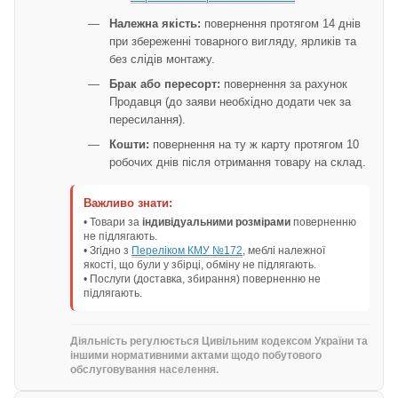
Належна якість:
повернення протягом 14 днів
при збереженні товарного вигляду, ярликів та
без слідів монтажу.
Брак або пересорт:
повернення за рахунок
Продавця (до заяви необхідно додати чек за
пересилання).
Кошти:
повернення на ту ж карту протягом 10
робочих днів після отримання товару на склад.
Важливо знати:
• Товари за
індивідуальними розмірами
поверненню
не підлягають.
• Згідно з
Переліком КМУ №172
, меблі належної
якості, що були у збірці, обміну не підлягають.
• Послуги (доставка, збирання) поверненню не
підлягають.
Діяльність регулюється Цивільним кодексом України та
іншими нормативними актами щодо побутового
обслуговування населення.