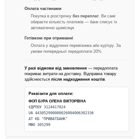
Оплата частинами
Покупка в розстрочку
без переплат
. Ви самі
обираєте кількість платежів — банк списує їх
автоматично щомісяця.
Готівкою при отриманні
Оплата у відділенні перевізника або кур'єру. За
умови попередньої передоплати 20%.
У разі відмови від замовлення
— передоплата
покриває витрати на доставку. Відправка товару
здійснюється
після надходження коштів
.
Реквізити для оплати:
ФОП БУРА ОЛЕНА ВІКТОРІВНА
ЄДРПОУ 3124417024
UA 443052990000026004006302336
АТ КБ "ПРИВАТБАНК"
МФО 305299