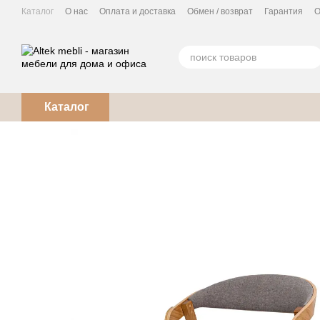
Перейти к основному контенту
Каталог
О нас
Оплата и доставка
Обмен / возврат
Гарантия
О
Кухня под заказ
Каталог