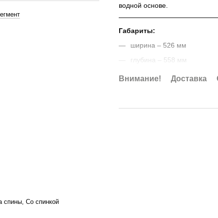
водной основе.
сегмент
Габариты:
ширина – 526 мм
глубина – 558 мм
высота – 782 мм
Внимание!
Доставка
Материалы:
- Сиденье — ГКД 13мм шпон 
- Каркас — массив дерева (дуб
- Спинка — ГКД 13 мм шпон Д
Доставка
- при отгрузке зака
обматывается в стретч-пленку
обустройство каркасом.
Упакованный заказ будет закр
 спины, Со спинкой
транспортировке, погрузке и ра