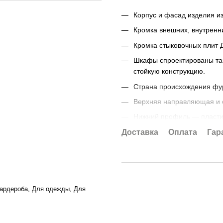
Корпус и фасад изделия и
Кромка внешних, внутренн
Кромка стыковочных плит 
Шкафы спроектированы так
стойкую конструкцию.
Страна происхождения фу
Верхняя направляющая и 
Нижний профиль — пласти
Ручка профиль — сталь.
Доставка
Оплата
Гар
Основа зеркала — плита 
Все изделия проходят пров
Храните упаковку до полно
обязательным условием дл
гардероба, Для одежды, Для