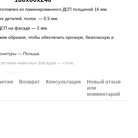
зготовлен из ламинированного ДСП толщиной 16 мм.
их деталей, полок — 0.5 мм.
ДСП на фасаде — 2 мм.
им образом, чтобы обеспечить прочную, безопасную и
рнитуры — Польша.
система навесных фасадов — сталь.
к, Германия.
антия
Возврат
Консультация
Новый отзыв
или
ДСП 16 мм
комментарий
ерку на прочность и долговечность.
й сборки изделия, поскольку ее наличие является
я принятия рекламаций по товару.