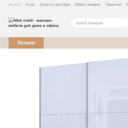
Перейти к основному контенту
Каталог
О нас
Оплата и доставка
Обмен / возврат
Гарантия
О
Кухня под заказ
Каталог