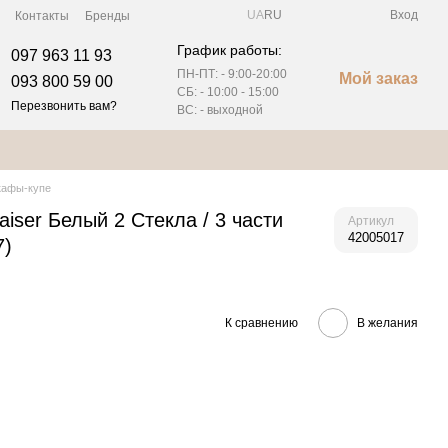
UA
RU
Вход
Контакты
Бренды
График работы:
097 963 11 93
ПН-ПТ: - 9:00-20:00
Мой заказ
093 800 59 00
СБ: -
10:00 - 15:00
Перезвонить вам?
ВС: - выходной
афы-купе
iser Белый 2 Стекла / 3 части
Артикул
42005017
7)
К сравнению
В желания