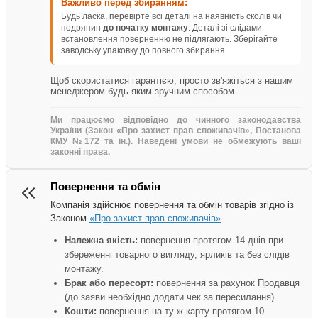
Важливо перед збиранням:
Будь ласка, перевірте всі деталі на наявність сколів чи
подряпин
до початку монтажу
. Деталі зі слідами
встановлення поверненню не підлягають. Зберігайте
заводську упаковку до повного збирання.
Щоб скористатися гарантією, просто зв'яжіться з нашим
менеджером будь-яким зручним способом.
Ми працюємо відповідно до чинного законодавства
України (Закон «Про захист прав споживачів», Постанова
КМУ №172 та ін.). Наведені умови не обмежують ваші
законні права.
Повернення та обмін
Компанія здійснює повернення та обмін товарів згідно із
Законом
«Про захист прав споживачів»
.
Належна якість:
повернення протягом 14 днів при
збереженні товарного вигляду, ярликів та без слідів
монтажу.
Брак або пересорт:
повернення за рахунок Продавця
(до заяви необхідно додати чек за пересилання).
Кошти:
повернення на ту ж карту протягом 10