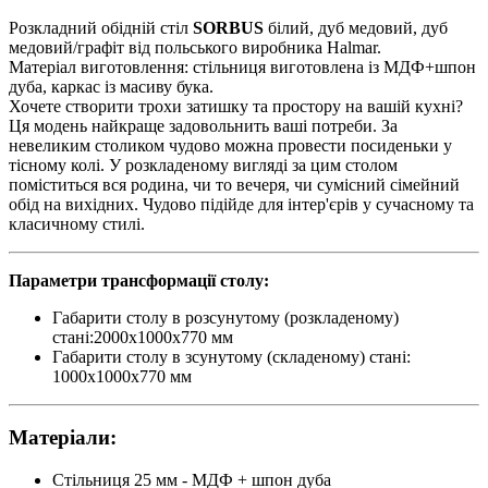
Розкладний обідній стіл
SORBUS
білий, дуб медовий, дуб
медовий/графіт від польського виробника Halmar.
Матеріал виготовлення: стільниця виготовлена із МДФ+шпон
дуба, каркас із масиву бука.
Хочете створити трохи затишку та простору на вашій кухні?
Ця модень найкраще задовольнить ваші потреби. За
невеликим столиком чудово можна провести посиденьки у
тісному колі. У розкладеному вигляді за цим столом
поміститься вся родина, чи то вечеря, чи сумісний сімейний
обід на вихідних. Чудово підійде для інтер'єрів у сучасному та
класичному стилі.
Параметри трансформації столу:
Габарити столу в розсунутому (розкладеному)
стані:2000х1000х770 мм
Габарити столу в зсунутому (складеному) стані:
1000х1000х770 мм
Матеріали:
Стільниця 25 мм - МДФ + шпон дуба