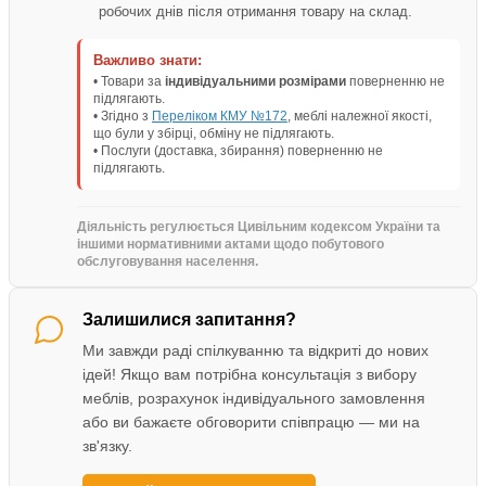
робочих днів після отримання товару на склад.
Важливо знати:
• Товари за
індивідуальними розмірами
поверненню не
підлягають.
• Згідно з
Переліком КМУ №172
, меблі належної якості,
що були у збірці, обміну не підлягають.
• Послуги (доставка, збирання) поверненню не
підлягають.
Діяльність регулюється Цивільним кодексом України та
іншими нормативними актами щодо побутового
обслуговування населення.
Залишилися запитання?
Ми завжди раді спілкуванню та відкриті до нових
ідей! Якщо вам потрібна консультація з вибору
меблів, розрахунок індивідуального замовлення
або ви бажаєте обговорити співпрацю — ми на
зв'язку.