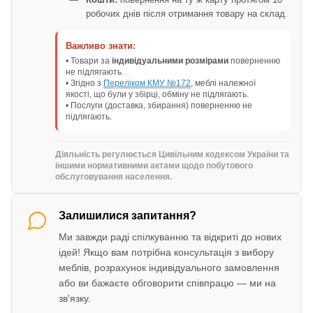
робочих днів після отримання товару на склад.
Важливо знати:
• Товари за
індивідуальними розмірами
поверненню
не підлягають.
• Згідно з
Переліком КМУ №172
, меблі належної
якості, що були у збірці, обміну не підлягають.
• Послуги (доставка, збирання) поверненню не
підлягають.
Діяльність регулюється Цивільним кодексом України та
іншими нормативними актами щодо побутового
обслуговування населення.
Залишилися запитання?
Ми завжди раді спілкуванню та відкриті до нових
ідей! Якщо вам потрібна консультація з вибору
меблів, розрахунок індивідуального замовлення
або ви бажаєте обговорити співпрацю — ми на
зв'язку.