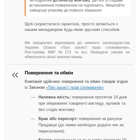
чи подряпин
до початку монтажу
. Деталі зі слідами
встановлення поверненню не підлягають. Зберігайте
заводську упаковку до повного збирання.
Щоб скористатися гарантією, просто зв'яжіться з
нашим менеджером будь-яким зручним способом.
Ми працюємо відповідно до чинного законодавства
України (Закон «Про захист прав споживачів»,
Постанова КМУ №172 та ін.). Наведені умови не
обмежують ваші законні права.
Повернення та обмін
Компанія здійснює повернення та обмін товарів згідно
із Законом
«Про захист прав споживачів»
.
Належна якість:
повернення протягом 14 днів
при збереженні товарного вигляду, ярликів та
без слідів монтажу.
Брак або пересорт:
повернення за рахунок
Продавця (до заяви необхідно додати чек за
пересилання).
Кошти:
повернення на ту ж карту протягом 10