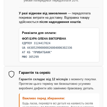
умови попередньої передоплати 20%.
У разі відмови від замовлення
— передоплата
покриває витрати на доставку. Відправка товару
здійснюється
після надходження коштів
.
Реквізити для оплати:
ФОП БУРА ОЛЕНА ВІКТОРІВНА
ЄДРПОУ 3124417024
UA 443052990000026004006302336
АТ КБ "ПРИВАТБАНК"
МФО 305299
Гарантія та сервіс
Гарантія складає від 12 місяців
з моменту покупки.
Протягом цього терміну ми безкоштовно усунемо
виробничі дефекти або замінимо браковану деталь.
Важливо перед збиранням:
Будь ласка, перевірте всі деталі на наявність сколів