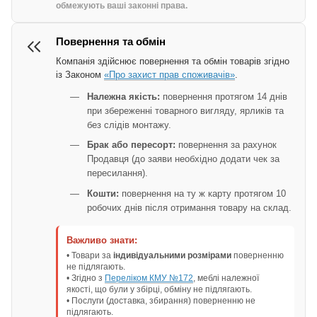
обмежують ваші законні права.
Повернення та обмін
Компанія здійснює повернення та обмін товарів згідно
із Законом
«Про захист прав споживачів»
.
Належна якість:
повернення протягом 14 днів
при збереженні товарного вигляду, ярликів та
без слідів монтажу.
Брак або пересорт:
повернення за рахунок
Продавця (до заяви необхідно додати чек за
пересилання).
Кошти:
повернення на ту ж карту протягом 10
робочих днів після отримання товару на склад.
Важливо знати:
• Товари за
індивідуальними розмірами
поверненню
не підлягають.
• Згідно з
Переліком КМУ №172
, меблі належної
якості, що були у збірці, обміну не підлягають.
• Послуги (доставка, збирання) поверненню не
підлягають.