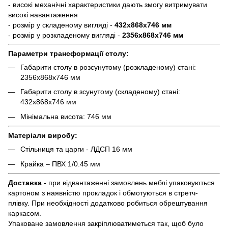
- високі механічні характеристики дають змогу витримувати
високі навантаження
- розмір у складеному вигляді -
432х868х746 мм
- розмір у розкладеному вигляді -
2356х868х746 мм
Параметри трансформації столу:
Габарити столу в розсунутому (розкладеному) стані:
2356х868х746 мм
Габарити столу в зсунутому (складеному) стані:
432х868х746 мм
Мінімальна висота: 746 мм
Матеріали виробу:
Стільниця та царги - ЛДСП 16 мм
Крайка – ПВХ 1/0.45 мм
Доставка
- при відвантаженні замовлень меблі упаковуються
картоном з наявністю прокладок і обмотуються в стретч-
плівку. При необхідності додатково робиться обрештування
каркасом.
Упаковане замовлення закріплюватиметься так, щоб було