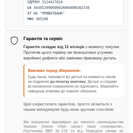
ЄДРПОУ 3124417024
UA 443052990000026004006302336
АТ КБ "ПРИВАТБАНК"
МФО 305299
Гарантія та сервіс
Гарантія складає від 12 місяців
з моменту покупки.
Протягом цього терміну ми безкоштовно усунемо
виробничі дефекти або замінимо браковану деталь.
Важливо перед збиранням:
Будь ласка, перевірте всі деталі на наявність сколів
чи подряпин
до початку монтажу
. Деталі зі слідами
встановлення поверненню не підлягають. Зберігайте
заводську упаковку до повного збирання.
Щоб скористатися гарантією, просто зв'яжіться з
нашим менеджером будь-яким зручним способом.
Ми працюємо відповідно до чинного законодавства
України (Закон «Про захист прав споживачів»,
Постанова КМУ №172 та ін.). Наведені умови не