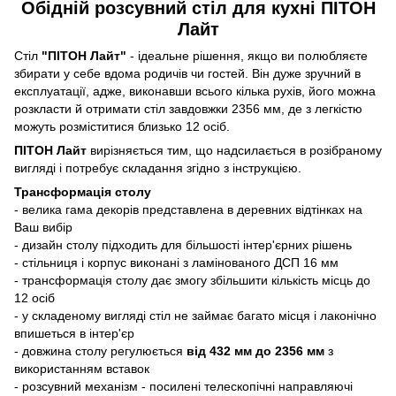
Обідній розсувний стіл для кухні ПІТОН
Лайт
Стіл
"ПІТОН Лайт"
- ідеальне рішення, якщо ви полюбляєте
збирати у себе вдома родичів чи гостей. Він дуже зручний в
експлуатації, адже, виконавши всього кілька рухів, його можна
розкласти й отримати стіл завдовжки 2356 мм, де з легкістю
можуть розміститися близько 12 осіб.
ПІТОН Лайт
вирізняється тим, що надсилається в розібраному
вигляді і потребує складання згідно з інструкцією.
Трансформація столу
- велика гама декорів представлена в деревних відтінках на
Ваш вибір
- дизайн столу підходить для більшості інтер'єрних рішень
- стільниця і корпус виконані з ламінованого ДСП 16 мм
- трансформація столу дає змогу збільшити кількість місць до
12 осіб
- у складеному вигляді стіл не займає багато місця і лаконічно
впишеться в інтер'єр
- довжина столу регулюється
від 432 мм до 2356 мм
з
використанням вставок
- розсувний механізм - посилені телескопічні направляючі