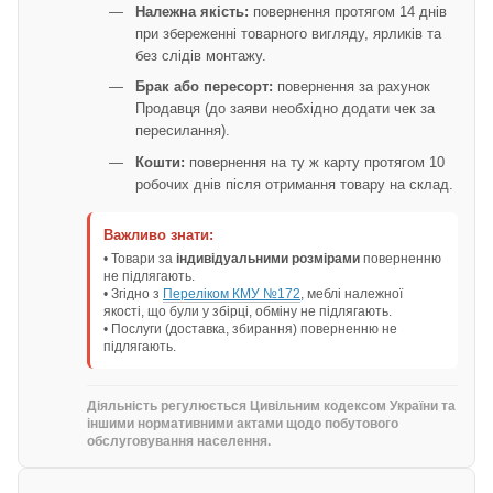
Належна якість:
повернення протягом 14 днів
при збереженні товарного вигляду, ярликів та
без слідів монтажу.
Брак або пересорт:
повернення за рахунок
Продавця (до заяви необхідно додати чек за
пересилання).
Кошти:
повернення на ту ж карту протягом 10
робочих днів після отримання товару на склад.
Важливо знати:
• Товари за
індивідуальними розмірами
поверненню
не підлягають.
• Згідно з
Переліком КМУ №172
, меблі належної
якості, що були у збірці, обміну не підлягають.
• Послуги (доставка, збирання) поверненню не
підлягають.
Діяльність регулюється Цивільним кодексом України та
іншими нормативними актами щодо побутового
обслуговування населення.