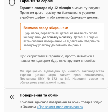
Гарантія та сервіс
Гарантія складає від 12 місяців
з моменту покупки.
Протягом цього терміну ми безкоштовно усунемо
виробничі дефекти або замінимо браковану деталь.
Важливо перед збиранням:
Будь ласка, перевірте всі деталі на наявність сколів
чи подряпин
до початку монтажу
. Деталі зі слідами
встановлення поверненню не підлягають. Зберігайте
заводську упаковку до повного збирання.
Щоб скористатися гарантією, просто зв'яжіться з
нашим менеджером будь-яким зручним способом.
Ми працюємо відповідно до чинного законодавства
України (Закон «Про захист прав споживачів»,
Постанова КМУ №172 та ін.). Наведені умови не
обмежують ваші законні права.
Повернення та обмін
Компанія здійснює повернення та обмін товарів згідно
із Законом
«Про захист прав споживачів»
.