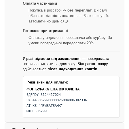
Оплата частинами
Покупка в розстрочку
без переплат
. Ви самі
обираєте кількість платежів — банк списує їх
автоматично щомісяця.
Готівкою при отриманні
Оплата у відділенні перевізника або кур'єру. За
умови попередньої передоплати 20%.
У разі відмови від замовлення
— передоплата
покриває витрати на доставку. Відправка товару
здійснюється
після надходження коштів
.
Реквізити для оплати:
ФОП БУРА ОЛЕНА ВІКТОРІВНА
ЄДРПОУ 3124417024
UA 443052990000026004006302336
АТ КБ "ПРИВАТБАНК"
МФО 305299