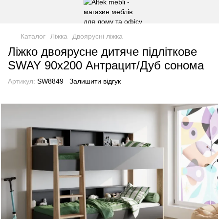
Каталог
Ліжка
Двоярусні ліжка
Ліжко двоярусне дитяче підліткове
SWAY 90x200 Антрацит/Дуб сонома
Артикул:
SW8849
Залишити відгук