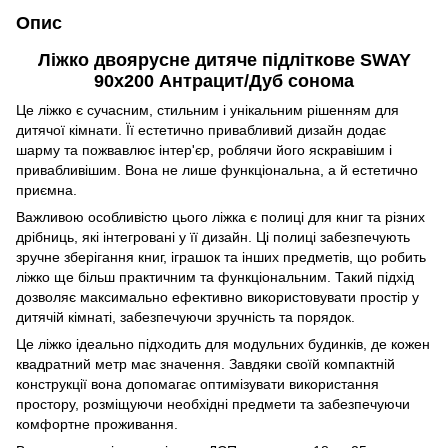
Опис
Ліжко двоярусне дитяче підліткове SWAY
90x200 Антрацит/Дуб сонома
Це ліжко є сучасним, стильним і унікальним рішенням для
дитячої кімнати. Її естетично привабливий дизайн додає
шарму та пожвавлює інтер'єр, роблячи його яскравішим і
привабливішим. Вона не лише функціональна, а й естетично
приємна.
Важливою особливістю цього ліжка є полиці для книг та різних
дрібниць, які інтегровані у її дизайн. Ці полиці забезпечують
зручне зберігання книг, іграшок та інших предметів, що робить
ліжко ще більш практичним та функціональним. Такий підхід
дозволяє максимально ефективно використовувати простір у
дитячій кімнаті, забезпечуючи зручність та порядок.
Це ліжко ідеально підходить для модульних будинків, де кожен
квадратний метр має значення. Завдяки своїй компактній
конструкції вона допомагає оптимізувати використання
простору, розміщуючи необхідні предмети та забезпечуючи
комфортне проживання.