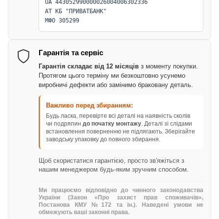
UA 443052990000026004006302336
АТ КБ "ПРИВАТБАНК"
МФО 305299
Гарантія та сервіс
Гарантія складає від 12 місяців
з моменту покупки.
Протягом цього терміну ми безкоштовно усунемо
виробничі дефекти або замінимо браковану деталь.
Важливо перед збиранням:
Будь ласка, перевірте всі деталі на наявність сколів
чи подряпин
до початку монтажу
. Деталі зі слідами
встановлення поверненню не підлягають. Зберігайте
заводську упаковку до повного збирання.
Щоб скористатися гарантією, просто зв'яжіться з
нашим менеджером будь-яким зручним способом.
Ми працюємо відповідно до чинного законодавства
України (Закон «Про захист прав споживачів»,
Постанова КМУ №172 та ін.). Наведені умови не
обмежують ваші законні права.