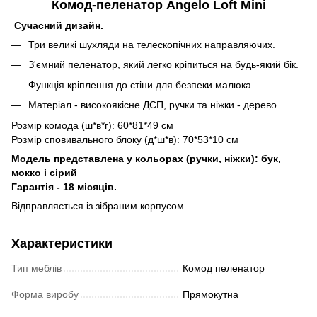
Комод-пеленатор Angelo Loft Mini
Сучасний дизайн.
Три великі шухляди на телескопічних направляючих.
З'ємний пеленатор, який легко кріпиться на будь-який бік.
Функція кріплення до стіни для безпеки малюка.
Матеріал - високоякісне ДСП, ручки та ніжки - дерево.
Розмір комода (ш*в*г): 60*81*49 см
Розмір сповивального блоку (д*ш*в): 70*53*10 см
Модель представлена у кольорах (ручки, ніжки): бук,
мокко і сірий
Гарантія - 18 місяців.
Відправляється із зібраним корпусом.
Характеристики
Тип меблів
Комод пеленатор
Форма виробу
Прямокутна