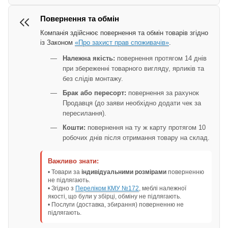
Повернення та обмін
Компанія здійснює повернення та обмін товарів згідно
із Законом
«Про захист прав споживачів»
.
Належна якість:
повернення протягом 14 днів
при збереженні товарного вигляду, ярликів та
без слідів монтажу.
Брак або пересорт:
повернення за рахунок
Продавця (до заяви необхідно додати чек за
пересилання).
Кошти:
повернення на ту ж карту протягом 10
робочих днів після отримання товару на склад.
Важливо знати:
• Товари за
індивідуальними розмірами
поверненню
не підлягають.
• Згідно з
Переліком КМУ №172
, меблі належної
якості, що були у збірці, обміну не підлягають.
• Послуги (доставка, збирання) поверненню не
підлягають.