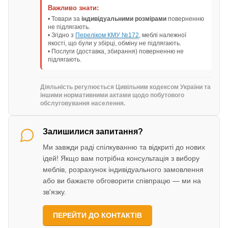
Важливо знати:
• Товари за
індивідуальними розмірами
поверненню
не підлягають.
• Згідно з
Переліком КМУ №172
, меблі належної
якості, що були у збірці, обміну не підлягають.
• Послуги (доставка, збирання) поверненню не
підлягають.
Діяльність регулюється Цивільним кодексом України та
іншими нормативними актами щодо побутового
обслуговування населення.
Залишилися запитання?
Ми завжди раді спілкуванню та відкриті до нових
ідей! Якщо вам потрібна консультація з вибору
меблів, розрахунок індивідуального замовлення
або ви бажаєте обговорити співпрацю — ми на
зв'язку.
ПЕРЕЙТИ ДО КОНТАКТІВ