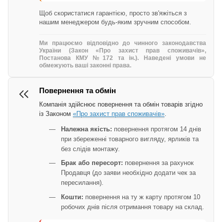
Щоб скористатися гарантією, просто зв'яжіться з
нашим менеджером будь-яким зручним способом.
Ми працюємо відповідно до чинного законодавства
України (Закон «Про захист прав споживачів»,
Постанова КМУ №172 та ін.). Наведені умови не
обмежують ваші законні права.
Повернення та обмін
Компанія здійснює повернення та обмін товарів згідно
із Законом
«Про захист прав споживачів»
.
Належна якість:
повернення протягом 14 днів
при збереженні товарного вигляду, ярликів та
без слідів монтажу.
Брак або пересорт:
повернення за рахунок
Продавця (до заяви необхідно додати чек за
пересилання).
Кошти:
повернення на ту ж карту протягом 10
робочих днів після отримання товару на склад.