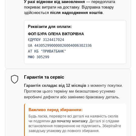
У разі відмови від замовлення
— передоплата
покриває витрати на доставку. Відправка товару
здійснюється
після надходження коштів
.
Реквізити для оплати:
ФОП БУРА ОЛЕНА ВІКТОРІВНА
ЄДРПОУ 3124417024
UA 443052990000026004006302336
АТ КБ "ПРИВАТБАНК"
МФО 305299
Гарантія та сервіс
Гарантія складає від 12 місяців
з моменту покупки.
Протягом цього терміну ми безкоштовно усунемо
виробничі дефекти або замінимо браковану деталь.
Важливо перед збиранням:
Будь ласка, перевірте всі деталі на наявність сколів
чи подряпин
до початку монтажу
. Деталі зі слідами
встановлення поверненню не підлягають. Зберігайте
заводську упаковку до повного збирання.