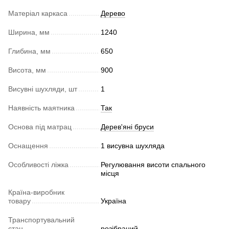
Матеріал каркаса
Дерево
Ширина, мм
1240
Глибина, мм
650
Висота, мм
900
Висувні шухляди, шт
1
Наявність маятника
Так
Основа під матрац
Дерев'яні бруси
Оснащення
1 висувна шухляда
Особливості ліжка
Регулювання висоти спального
місця
Країна-виробник
товару
Україна
Транспортувальний
стан
розібраний