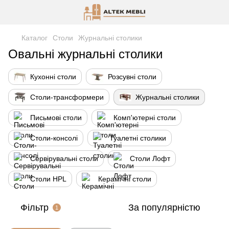
Каталог
Столи
Журнальні столики
Овальні журнальні столики
Кухонні столи
Розсувні столи
Столи-трансформери
Журнальні столики
Письмові столи
Комп'ютерні столи
Столи-консолі
Туалетні столики
Сервірувальні столи
Столи Лофт
Столи HPL
Керамічні столи
Фільтр
За популярністю
1