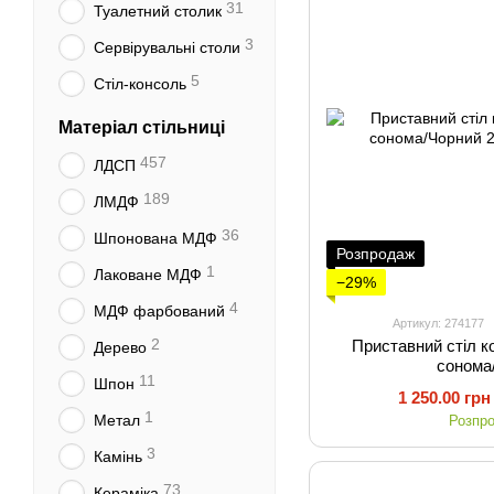
31
Туалетний столик
3
Сервірувальні столи
5
Стіл-консоль
Матеріал стільниці
457
ЛДСП
189
ЛМДФ
36
Шпонована МДФ
Розпродаж
1
Лаковане МДФ
−29%
4
МДФ фарбований
Артикул: 274177
2
Приставний стіл 
Дерево
сонома
11
Шпон
1 250.00 грн
1
Метал
Розпр
3
Камінь
73
Кераміка