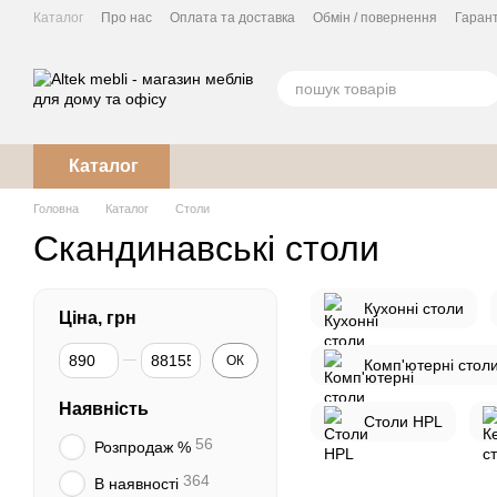
Перейти до основного контенту
Каталог
Про нас
Оплата та доставка
Обмін / повернення
Гарант
Кухня під замовлення
Каталог
Головна
Каталог
Столи
Скандинавські столи
Кухонні столи
Ціна, грн
Від Ціна, грн
До Ціна, грн
ОК
Комп'ютерні стол
Наявність
Столи HPL
56
Розпродаж %
364
В наявності