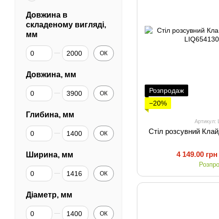
Довжина в
складеному вигляді,
мм
Від Довжина в складеному вигляді, мм
До Довжина в складеному вигляді, мм
ОК
Довжина, мм
Від Довжина, мм
До Довжина, мм
Розпродаж
ОК
−20%
Глибина, мм
Артикул:
Від Глибина, мм
До Глибина, мм
Стіл розсувний Клай
ОК
4 149.00 грн
Ширина, мм
Розпр
Від Ширина, мм
До Ширина, мм
ОК
Діаметр, мм
Від Діаметр, мм
До Діаметр, мм
ОК