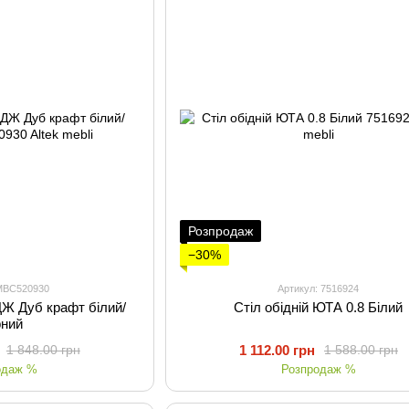
Розпродаж
−30%
 MBC520930
Артикул: 7516924
ДЖ Дуб крафт білий/
Стіл обідній ЮТА 0.8 Білий
рний
1 112.00 грн
1 848.00 грн
1 588.00 грн
одаж %
Розпродаж %