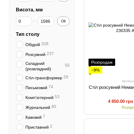
Висота, мм
Від Висота, мм
До Висота, мм
ОК
Тип столу
328
Обідній
237
Розсувний
Розпродаж
Складний
55
(розкладний)
−9%
29
Стіл-трансформер
Артикул
74
Стіл розсувний Нема
Письмовий
53
Комп'ютерний
4 850.00 грн
80
Журнальний
Розпр
7
Кавовий
2
Приставний