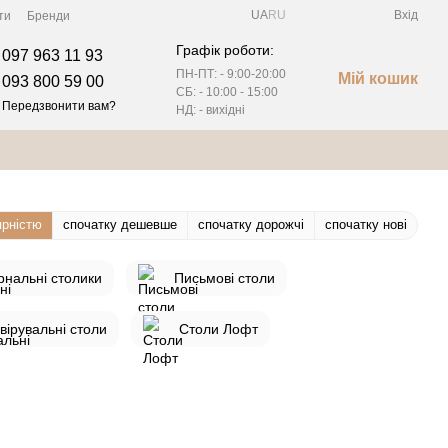
UA
RU
Вхід
ти
Бренди
Графік роботи:
097 963 11 93
ПН-ПТ: - 9:00-20:00
Мій кошик
093 800 59 00
СБ: - 10:00 - 15:00
Передзвонити вам?
НД: - вихідні
ярністю
спочатку дешевше
спочатку дорожчі
спочатку нові
нальні столики
Письмові столи
вірувальні столи
Столи Лофт