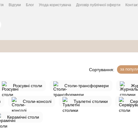
ія
Відгуки
Блог
Угода користувача
Договір публічної оферти
Контак
за попул
Сортування:
Розсувні столи
Столи-трансформери
Жур
и
Столи-консолі
Туалетні столики
Сер
Керамічні столи