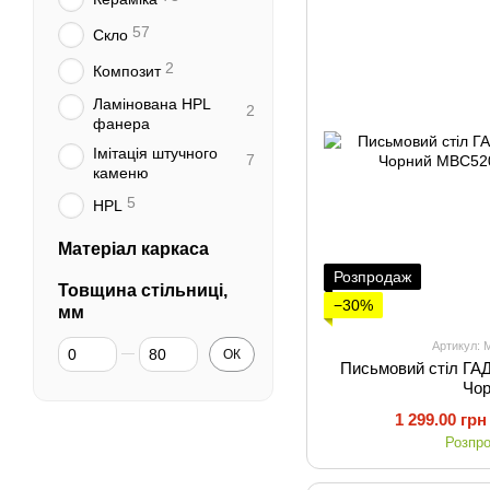
57
Скло
2
Композит
Ламінована HPL
2
фанера
Імітація штучного
7
каменю
5
HPL
Матеріал каркаса
Розпродаж
Товщина стільниці,
−30%
мм
Від Товщина стільниці, мм
До Товщина стільниці, мм
Артикул:
ОК
Письмовий стіл ГА
Чо
1 299.00 грн
Розпр