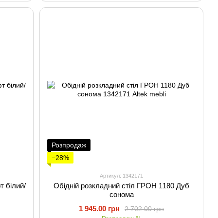
Розпродаж
−28%
Артикул: 1342171
т білий/
Обідній розкладний стіл ГРОН 1180 Дуб
сонома
1 945.00 грн
2 702.00 грн