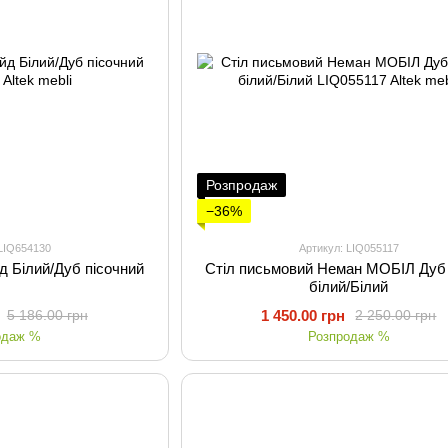
Розпродаж
−36%
 LIQ654130
Артикул: LIQ055117
д Білий/Дуб пісочний
Стіл письмовий Неман МОБІЛ Дуб
білий/Білий
1 450.00 грн
5 186.00 грн
2 250.00 грн
одаж %
Розпродаж %