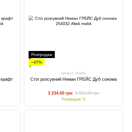
Розпродаж
−47%
Артикул: 254032
 крафт
Стіл розсувний Неман ГРЕЙС Дуб сонома
3 234.00 грн
6 061.00 грн
Розпродаж %