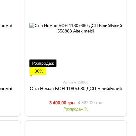
Розпродаж
−30%
Артикул: 558888
онома/
Стіл Неман БОН 1180х680 ДСП Білий/Білий
3 400.00 грн
4 862.00 грн
Розпродаж %