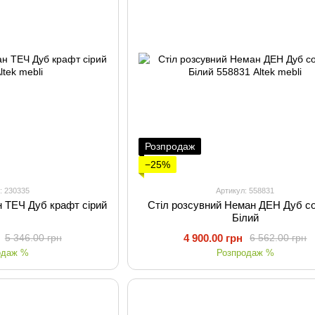
Розпродаж
−25%
: 230335
Артикул: 558831
н ТЕЧ Дуб крафт сірий
Стіл розсувний Неман ДЕН Дуб с
Білий
4 900.00 грн
5 346.00 грн
6 562.00 грн
одаж %
Розпродаж %