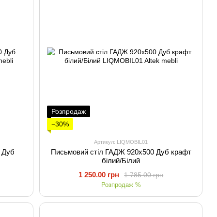
Розпродаж
−30%
Артикул: LIQMOBIL01
0 Дуб
Письмовий стіл ГАДЖ 920х500 Дуб крафт
білий/Білий
1 250.00 грн
1 785.00 грн
Розпродаж %