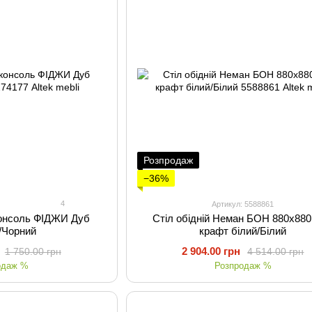
Розпродаж
−36%
4
Артикул: 5588861
консоль ФІДЖИ Дуб
Стіл обідній Неман БОН 880х88
/Чорний
крафт білий/Білий
2 904.00 грн
1 750.00 грн
4 514.00 грн
одаж %
Розпродаж %