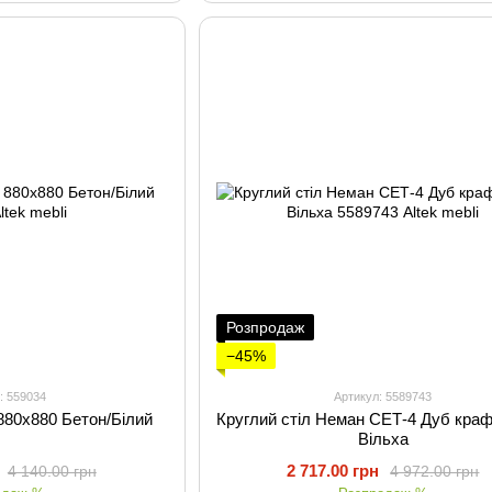
Розпродаж
−45%
: 559034
Артикул: 5589743
80х880 Бетон/Білий
Круглий стіл Неман СЕТ-4 Дуб краф
Вільха
2 717.00 грн
4 140.00 грн
4 972.00 грн