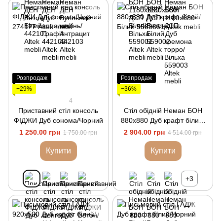
Розпродаж
Розпродаж
−29%
−36%
4
Приставний стіл консоль
Стіл обідній Неман БОН
ФІДЖИ Дуб сонома/Чорний
880х880 Дуб крафт білий/
Білий
1 250.00 грн
2 904.00 грн
1 750.00 грн
4 514.00 грн
Купити
Купити
+3