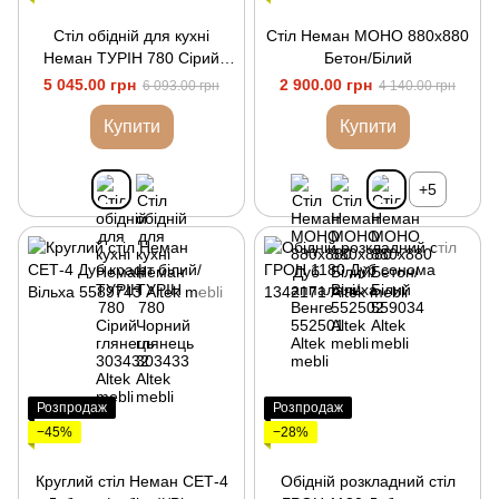
Стіл обідній для кухні
Стіл Неман МОНО 880х880
Неман ТУРІН 780 Сірий
Бетон/Білий
глянець
5 045.00 грн
2 900.00 грн
6 093.00 грн
4 140.00 грн
Купити
Купити
+5
Розпродаж
Розпродаж
−45%
−28%
Круглий стіл Неман СЕТ-4
Обідній розкладний стіл