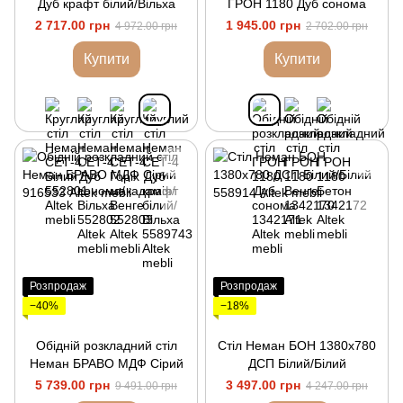
Дуб крафт білий/Вільха
ГРОН 1180 Дуб сонома
2 717.00 грн
1 945.00 грн
4 972.00 грн
2 702.00 грн
Купити
Купити
Розпродаж
Розпродаж
−40%
−18%
Обідній розкладний стіл
Стіл Неман БОН 1380х780
Неман БРАВО МДФ Сірий
ДСП Білий/Білий
5 739.00 грн
3 497.00 грн
9 491.00 грн
4 247.00 грн