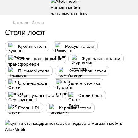
Каталог
Столи
Столи лофт
Кухонні столи
Розсувні столи
Столи-трансформери
Журнальні столики
Письмові столи
Комп'ютерні столи
Столи-консолі
Туалетні столики
Сервірувальні столи
Столи Лофт
Столи HPL
Керамічні столи