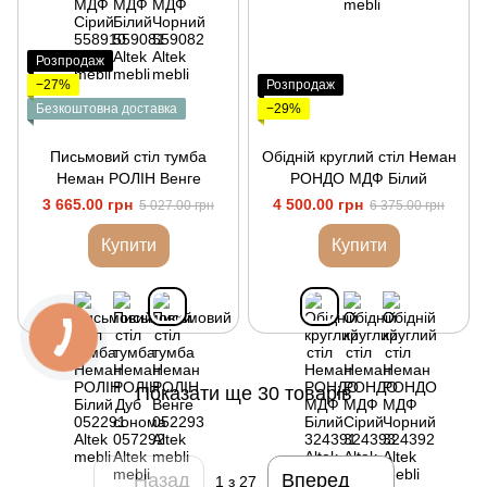
Розпродаж
−27%
Розпродаж
Безкоштовна доставка
−29%
Письмовий стіл тумба
Обідній круглий стіл Неман
Неман РОЛІН Венге
РОНДО МДФ Білий
3 665.00 грн
4 500.00 грн
5 027.00 грн
6 375.00 грн
Купити
Купити
Показати ще 30 товарів
Назад
Вперед
1
з 27