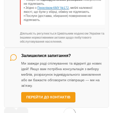
не підлягають.
• Згідно з
Переліком КМУ №172
, меблі належної
якості, що були у збірці, обміну не підлягають.
• Послуги (доставка, збирання) поверненню не
підлягають.
Діяльність регулюється Цивільним кодексом України та
іншими нормативними актами щодо побутового
обслуговування населення.
Залишилися запитання?
Ми завжди раді спілкуванню та відкриті до нових
ідей! Якщо вам потрібна консультація з вибору
меблів, розрахунок індивідуального замовлення
або ви бажаєте обговорити співпрацю — ми на
зв'язку.
ПЕРЕЙТИ ДО КОНТАКТІВ