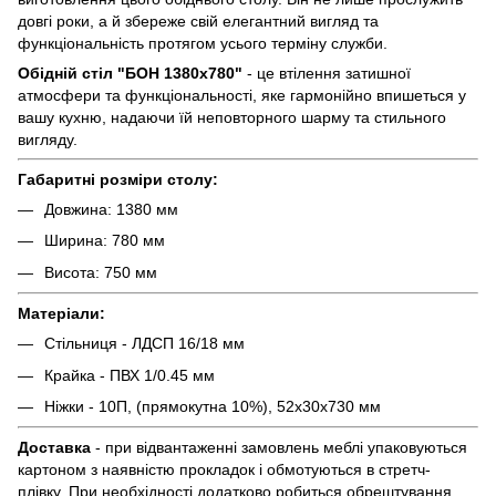
довгі роки, а й збереже свій елегантний вигляд та
функціональність протягом усього терміну служби.
Обідній стіл "БОН 1380х780"
- це втілення затишної
атмосфери та функціональності, яке гармонійно впишеться у
вашу кухню, надаючи їй неповторного шарму та стильного
вигляду.
Габаритні розміри столу:
Довжина: 1380 мм
Ширина: 780 мм
Висота: 750 мм
Матеріали:
Стільниця - ЛДСП 16/18 мм
Крайка - ПВХ 1/0.45 мм
Ніжки - 10П, (прямокутна 10%), 52х30х730 мм
Доставка
- при відвантаженні замовлень меблі упаковуються
картоном з наявністю прокладок і обмотуються в стретч-
плівку. При необхідності додатково робиться обрештування