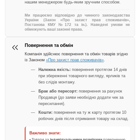
нашим менеджером будь-яким зручним способом.
Ми працюємо відповідно до чинного законодавства
України (Закон «Про захист прав споживачів»,
Постанова КМУ №172 та ін.). Наведені умови не
обмежують ваші законні права.
Повернення та обмін
Компанія здійснює повернення та обмін товарів згідно
із Законом
«Про захист прав споживачів»
.
Належна якість:
повернення протягом 14 днів
при збереженні товарного вигляду, ярликів та
без слідів монтажу.
Брак або пересорт:
повернення за рахунок
Продавця (до заяви необхідно додати чек за
пересилання).
Кошти:
повернення на ту ж карту протягом 10
робочих днів після отримання товару на склад.
Важливо знати:
• Товари за
індивідуальними розмірами
поверненню