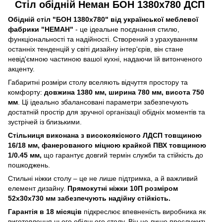
Стіл обідній Неман БОН 1380х780 ДСП
Обідній стіл "БОН 1380х780" від української меблевої
фабрики "НЕМАН"
- це ідеальне поєднання стилю,
функціональності та надійності. Створений з урахуванням
останніх тенденцій у світі дизайну інтер'єрів, він стане
невід'ємною частиною вашої кухні, надаючи їй витонченого
акценту.
Габаритні розміри столу вселяють відчуття простору та
комфорту:
довжина 1380 мм, ширина 780 мм, висота 750
мм
. Ці ідеально збалансовані параметри забезпечують
достатній простір для зручної організації обідніх моментів та
зустрічей із близькими.
Стільниця виконана з високоякісного ЛДСП товщиною
16/18 мм, фанерованого міцною крайкой ПВХ товщиною
1/0.45 мм,
що гарантує довгий термін служби та стійкість до
пошкоджень.
Стильні ніжки столу – це не лише підтримка, а й важливий
елемент дизайну.
Прямокутні ніжки 10П розміром
52х30х730 мм забезпечують надійну стійкість.
Гарантія в 18 місяців
підкреслює впевненість виробника як
виготовлення цього обіднього столу. Він не лише прослужить