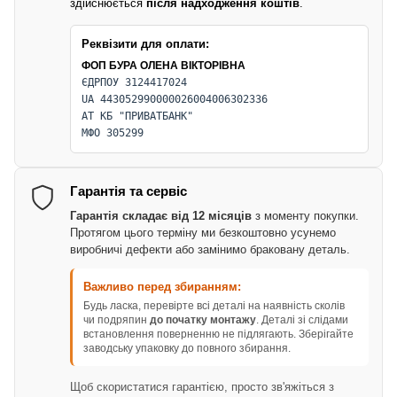
здійснюється
після надходження коштів
.
Реквізити для оплати:
ФОП БУРА ОЛЕНА ВІКТОРІВНА
ЄДРПОУ 3124417024
UA 443052990000026004006302336
АТ КБ "ПРИВАТБАНК"
МФО 305299
Гарантія та сервіс
Гарантія складає від 12 місяців
з моменту покупки.
Протягом цього терміну ми безкоштовно усунемо
виробничі дефекти або замінимо браковану деталь.
Важливо перед збиранням:
Будь ласка, перевірте всі деталі на наявність сколів
чи подряпин
до початку монтажу
. Деталі зі слідами
встановлення поверненню не підлягають. Зберігайте
заводську упаковку до повного збирання.
Щоб скористатися гарантією, просто зв'яжіться з