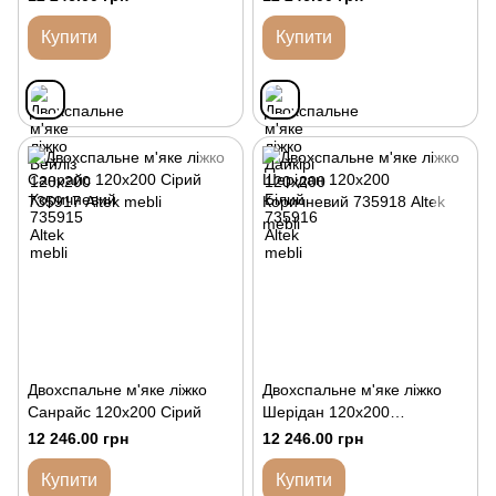
Купити
Купити
Двохспальне м'яке ліжко
Двохспальне м'яке ліжко
Санрайс 120х200 Сірий
Шерідан 120х200
Коричневий
12 246.00 грн
12 246.00 грн
Купити
Купити