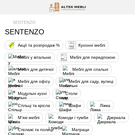
SENTENZO
SENTENZO
Акції та розпродаж %
Кухонні меблі
Меблі у вітальню
Меблі для передпокою
Меблі для дитячої
Меблі для спальні
Меблі для офісу
Меблі для саду, вулиці
Модульні кухні
Столи
Стільці та крісла
Шафи
Ліжка
М'які меблі
Комоди і тумби
Дзеркала
Стелажі та полиці
Матраци