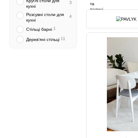
Круглі столи для
3
кухні
Розсувні столи для
4
кухні
1
Стільці барні
11
Дерев'яні стільці