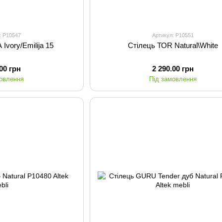
: P10547
Артикул: P10551
Ivory/Emilija 15
Стілець ТОR Natural\White
.00 грн
2 290.00 грн
мовлення
Під замовлення