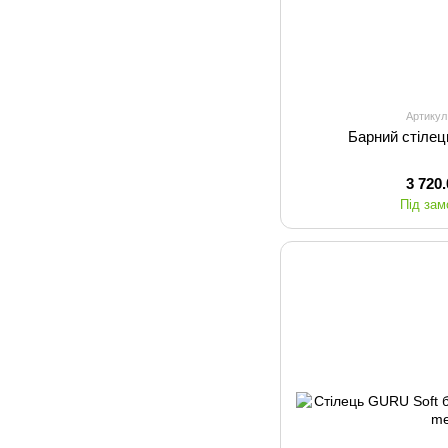
Артикул
Барний стілец
3 720
Під за