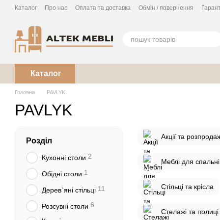
Перейти до основного контенту
Каталог
Про нас
Оплата та доставка
Обмін / повернення
Гарант
Кухня під замовлення
Каталог
Головна
PAVLYK
PAVLYK
Акції та розпрода
Розділ
2
Кухонні столи
Меблі для спальні
1
Обідні столи
Стільці та крісла
11
Дерев`яні стільці
6
Розсувні столи
Стелажі та полиці