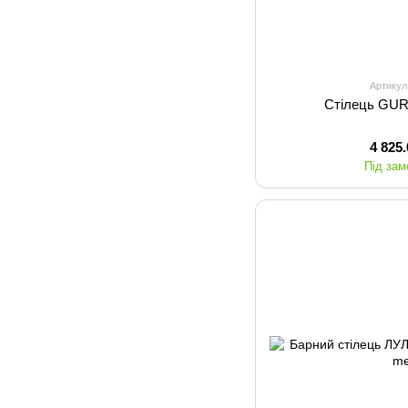
Артикул
Стілець GUR
4 825
Під за