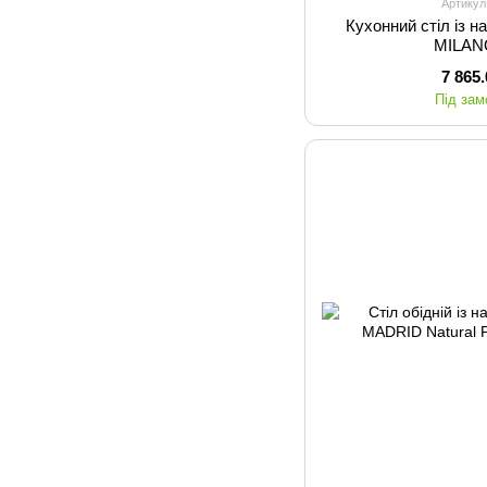
Артикул
Кухонний стіл із 
MILAN
7 865
Під за