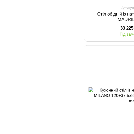
Артикул
Стіл обідній із н
MADRID
33 225
Під за