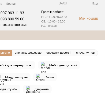
UA
RU
Вхід
ти
Бренди
Графік роботи:
097 963 11 93
ПН-ПТ: - 9:00-20:00
Мій кошик
093 800 59 00
СБ: - 10:00 - 15:00
Передзвонити вам?
НД: - вихідні
ярністю
спочатку дешевше
спочатку дорожчі
спочатку нові
еблі для передпокою
Меблі для дитячої
Модульні кухні
Столи
оди і тумби
Дзеркала