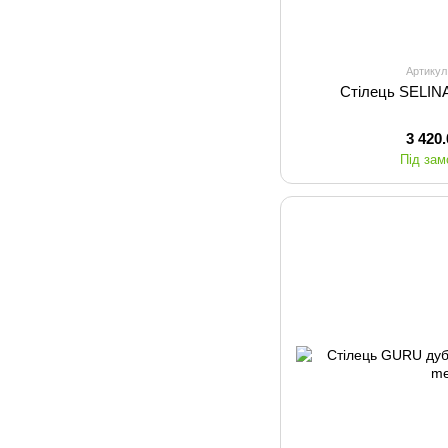
Артикул
Стілець SELINA 
3 420
Під за