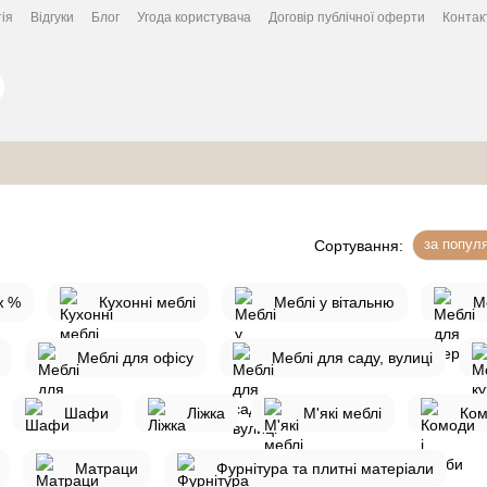
ія
Відгуки
Блог
Угода користувача
Договір публічної оферти
Контак
за попул
Сортування:
ж %
Кухонні меблі
Меблі у вітальню
М
Меблі для офісу
Меблі для саду, вулиці
Шафи
Ліжка
М'які меблі
Ком
Матраци
Фурнітура та плитні матеріали