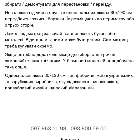
збирати / демонтувати для перестановки / переїзду.
Незалежно від числа ярусів в односпальних ліжках 80х190 см
передбачені захисні бортики. Їх розміщують по периметру або
з трьох сторін.
Ламелі під матрац зазвичай встановлюють букові або
металеві. Відстань між ними може бути різним. Сам матрац
треба купувати окремо.
Якщо потрібно додаткове місце для зберігання речей,
замовляйте підкатні ящики. У більшості моделей передбачена
така опція.
Односпальні ліжка 80x190 см - це фабричні меблі українських
та зарубіжних виробників, яку відрізняють висока якість,
привабливий дизайн, широкий діапазон цін.
097 963 11 93
093 800 59 00
Контакти