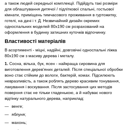
а також людей середньої комплекції. Підійдуть такі розміри
для облаштування дитячої / підліткової спальні, гостьової
кімнати, приміщень тимчасового проживання в гуртожитку,
готелі, на дачі і т. Д. Незвичайний дизайн окремих
односпальних моделей 80х190 см розрахований на
оформлення в будинку затишних куточків відпочинку.
Властивості матеріалів
В асортименті - міцні, надійні, довговічні односпальні ліжка
80х190 см з масиву дерева і металу.
1.
Сосна, вільха, бук, ясен - найкраща сировина для
виготовлення дерев'яних деталей. Після спеціальної обробки
воно стає стійким до вологи, бактерій, комах. Підсилюють
невразливість, а також роблять дерево красивим тонування,
лакування і воскування. Після застосування цих методів
поверхня стає не тільки гладенькою, а й набуває нового
відтінку натурального дерева, наприклад:
венге;
яблуня;
махонь;