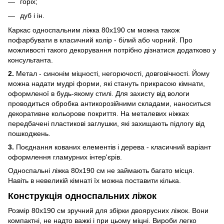
горіх;
дуб і ін.
Каркас односпальним ліжка 80х190 см можна також
пофарбувати в класичний колір - білий або чорний. Про
можливості такого декорування потрібно дізнатися додатково у
консультанта.
2.
Метал - синонім міцності, негорючості, довговічності. Йому
можна надати мудрі форми, які стануть прикрасою кімнати,
оформленої в будь-якому стилі. Для захисту від вологи
проводиться обробка антикорозійними складами, наноситься
декоративне кольорове покриття. На металевих ніжках
передбачені пластикові заглушки, які захищають підлогу від
пошкоджень.
3.
Поєднання кованих елементів і дерева - класичний варіант
оформлення гламурних інтер'єрів.
Односпальні ліжка 80x190 см не займають багато місця.
Навіть в невеликій кімнаті їх можна поставити кілька.
Конструкція односпальних ліжок
Розмір 80x190 см зручний для збірки двоярусних ліжок. Вони
компактні, не надто важкі і при цьому міцні. Вироби легко