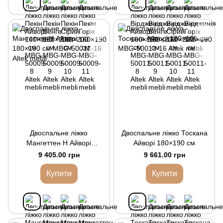
Двоспальне ліжко
Двоспальне ліжко Тоскана
Мангеттен Н Айворі
Айворі 180×190 см
180×190 см
9 405.00 грн
9 661.00 грн
Купити
Купити