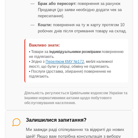
Брак або пересорт:
повернення за рахунок
Продавця (до заяви необхідно додати чек за
пересилання).
Кошти:
повернення на ту ж карту протягом 10
робочих днів після отримання товару на склад.
Важливо знати:
• Товари за
індивідуальними розмірами
поверненню
не підлягають.
• Згідно з
Переліком КМУ №172
, меблі належної
якості, що були у збірці, обміну не підлягають.
• Послуги (доставка, збирання) поверненню не
підлягають.
Діяльність регулюється Цивільним кодексом України та
іншими нормативними актами щодо побутового
обслуговування населення.
Залишилися запитання?
Ми завжди раді спілкуванню та відкриті до нових
ідей! Якщо вам потрібна консультація з вибору