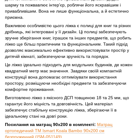
шарму та пожвавлює інтер'єр, роблячи його яскравішим і
привабливішим. Вона не лише функціональна, а й естетично
приємна.
Важливою особливістю цього ліжка є полиці для книг та різних
дрібниць, які інтегровані у її дизайн. Ці полиці забезпечують
зручне зберігання книг, іграшок та інших предметів, що робить
ліжко ще більш практичним та функціональним. Такий підхід
дозволяє максимально ефективно використовувати простір у
дитячій кімнаті, забезпечуючи зручність та порядок.
Це ліжко ідеально підходить для модульних будинків, де кожен
квадратний метр має значення. Завдяки своїй компактній
конструкції вона допомагає оптимізувати використання
простору, розміщуючи необхідні предмети та забезпечуючи
комфортне проживання.
Виготовлено ліжко з якісного ДСП товщиною 18 та 25 мм, що
гарантує його міцність та довговічність. Цей матеріал
забезпечує стабільну конструкцію ліжка, зберігаючи її в
ідеальному стані на довгі роки.
Посилання на матрац 90x200 в комплекті:
Матрац
ортопедичний ТМ Ismart Koala Bambo 90х200 см
безпружинний (ISM-051149)