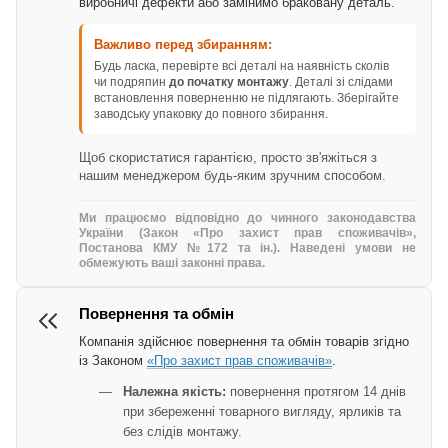
виробничі дефекти або замінимо браковану деталь.
Важливо перед збиранням:
Будь ласка, перевірте всі деталі на наявність сколів
чи подряпин
до початку монтажу
. Деталі зі слідами
встановлення поверненню не підлягають. Зберігайте
заводську упаковку до повного збирання.
Щоб скористатися гарантією, просто зв'яжіться з
нашим менеджером будь-яким зручним способом.
Ми працюємо відповідно до чинного законодавства
України (Закон «Про захист прав споживачів»,
Постанова КМУ №172 та ін.). Наведені умови не
обмежують ваші законні права.
Повернення та обмін
Компанія здійснює повернення та обмін товарів згідно
із Законом
«Про захист прав споживачів»
.
Належна якість:
повернення протягом 14 днів
при збереженні товарного вигляду, ярликів та
без слідів монтажу.