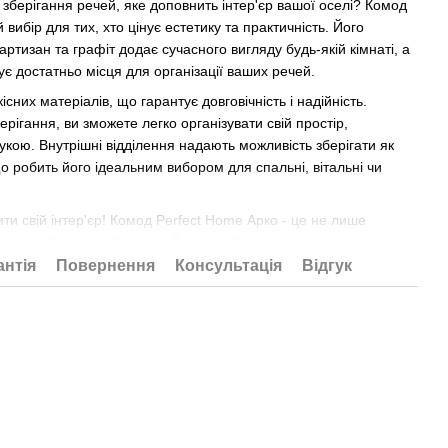
зберігання речей, яке доповнить інтер'єр вашої оселі? Комод
 вибір для тих, хто цінує естетику та практичність. Його
артизан та графіт додає сучасного вигляду будь-якій кімнаті, а
ує достатньо місця для організації ваших речей.
сних матеріалів, що гарантує довговічність і надійність.
рігання, ви зможете легко організувати свій простір,
укою. Внутрішні відділення надають можливість зберігати як
 що робить його ідеальним вибором для спальні, вітальні чи
ти свій інтер'єр! Комод Perfect Home Арко - це не лише
, але й стильний акцент. Замовте його вже сьогодні і
 порядком у вашому домі!
антія
Повернення
Консультація
Відгук