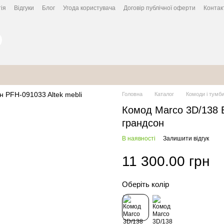
ія
Відгуки
Блог
Угода користувача
Договір публічної оферти
Контак
Головна
Каталог
Комоди і тумб
Комод Marco 3D/138 Б
грандсон
В наявності
Залишити відгук
11 300.00 грн
Оберіть колір