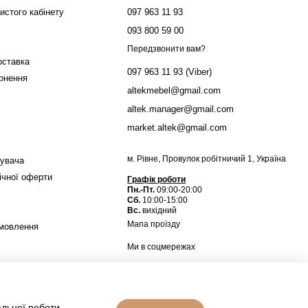
истого кабінету
097 963 11 93
093 800 59 00
Передзвонити вам?
оставка
097 963 11 93 (Viber)
ернення
altekmebel@gmail.com
altek.manager@gmail.com
market.altek@gmail.com
м. Рівне, Провулок робітничий 1, Україна
тувача
ічної оферти
Графік роботи
Пн.-Пт.
09:00-20:00
Сб.
10:00-15:00
Вс.
вихідний
Мапа проїзду
амовлення
Ми в соцмережах
альної роботи