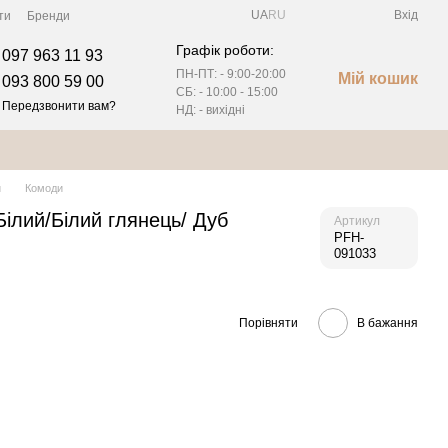
UA
RU
Вхід
ти
Бренди
Графік роботи:
097 963 11 93
ПН-ПТ: - 9:00-20:00
Мій кошик
093 800 59 00
СБ: - 10:00 - 15:00
Передзвонити вам?
НД: - вихідні
и
Комоди
ілий/Білий глянець/ Дуб
Артикул
PFH-
091033
Порівняти
В бажання