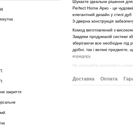
Шукаєте ідеальне рішення для 
Perfect Home Арко - це чудовий
од
елегантний дизайн у стилі дуб 
окутна
3-дверна конструкція забезпеч
Комод виготовлений з високоякі
Завдяки продуманій системі збе
зберігаючи все необхідне під р
дрібні, так і великі предмети,
коридору.
Не втрачайте можливість онови
П
функціональний елемент меблів
насолоджуйтеся комфортом та
Доставка
Оплата
Гар
П
не закриття
ерсальне
мий
їна