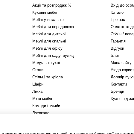
Акції та розпродаж %
Вхід до особ
Кухонні меблі
Каталог
Меблі у вітальню
Про нас
Меблі для передпокою
Оплата та д
Меблі для дитячої
Обмін / пов
Меблі для спальні
Гарантія
Меблі для офісу
Відгуки
Меблі для саду, вулиці
Блог
Модульні кухні
Мапа сайту
Столи
Угода корис
Стільці та крісла
Договір публ
Шафи
Контакти
Ліжка
Бренди
М'які меблі
Кухня під з
Комоди і тумби
Дзеркала
Стелажі та полиці
Матраци
 маркетингу та статистичних цілей, а також для безпечної та оптим