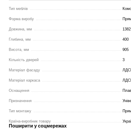
Тип меблів
Ком
Форма виробу
Прям
Довжина, мм
1382
Глибина, мм
400
Висота, мм
905
Кількість дверей
3
Матеріал фасаду
ЛДС
Матеріал каркаса
ЛДС
Оснащення
Плав
Призначення
Унів
Тип монтажу
Пря
Країна-виробник товару
Укра
Поширити у соцмережах