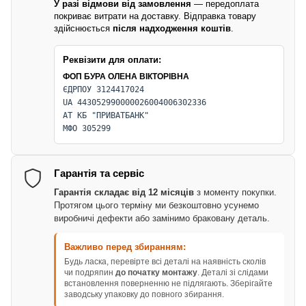
У разі відмови від замовлення
— передоплата
покриває витрати на доставку. Відправка товару
здійснюється
після надходження коштів
.
Реквізити для оплати:
ФОП БУРА ОЛЕНА ВІКТОРІВНА
ЄДРПОУ 3124417024
UA 443052990000026004006302336
АТ КБ "ПРИВАТБАНК"
МФО 305299
Гарантія та сервіс
Гарантія складає від 12 місяців
з моменту покупки.
Протягом цього терміну ми безкоштовно усунемо
виробничі дефекти або замінимо браковану деталь.
Важливо перед збиранням:
Будь ласка, перевірте всі деталі на наявність сколів
чи подряпин
до початку монтажу
. Деталі зі слідами
встановлення поверненню не підлягають. Зберігайте
заводську упаковку до повного збирання.