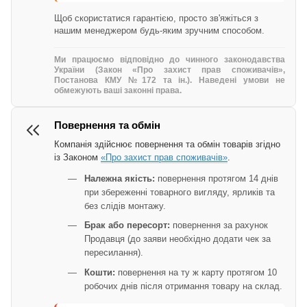
Щоб скористатися гарантією, просто зв'яжіться з
нашим менеджером будь-яким зручним способом.
Ми працюємо відповідно до чинного законодавства
України (Закон «Про захист прав споживачів»,
Постанова КМУ №172 та ін.). Наведені умови не
обмежують ваші законні права.
Повернення та обмін
Компанія здійснює повернення та обмін товарів згідно
із Законом
«Про захист прав споживачів»
.
Належна якість:
повернення протягом 14 днів
при збереженні товарного вигляду, ярликів та
без слідів монтажу.
Брак або пересорт:
повернення за рахунок
Продавця (до заяви необхідно додати чек за
пересилання).
Кошти:
повернення на ту ж карту протягом 10
робочих днів після отримання товару на склад.