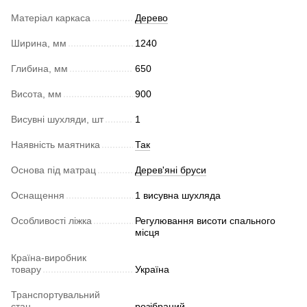
Матеріал каркаса
Дерево
Ширина, мм
1240
Глибина, мм
650
Висота, мм
900
Висувні шухляди, шт
1
Наявність маятника
Так
Основа під матрац
Дерев'яні бруси
Оснащення
1 висувна шухляда
Особливості ліжка
Регулювання висоти спального
місця
Країна-виробник
товару
Україна
Транспортувальний
стан
розібраний