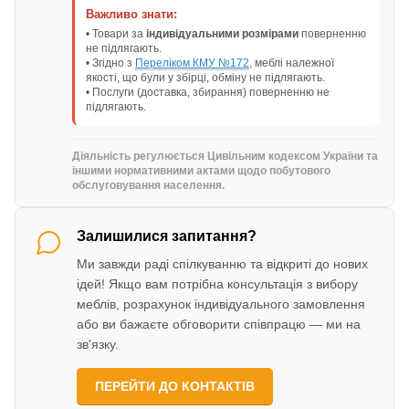
Важливо знати:
• Товари за
індивідуальними розмірами
поверненню
не підлягають.
• Згідно з
Переліком КМУ №172
, меблі належної
якості, що були у збірці, обміну не підлягають.
• Послуги (доставка, збирання) поверненню не
підлягають.
Діяльність регулюється Цивільним кодексом України та
іншими нормативними актами щодо побутового
обслуговування населення.
Залишилися запитання?
Ми завжди раді спілкуванню та відкриті до нових
ідей! Якщо вам потрібна консультація з вибору
меблів, розрахунок індивідуального замовлення
або ви бажаєте обговорити співпрацю — ми на
зв'язку.
ПЕРЕЙТИ ДО КОНТАКТІВ