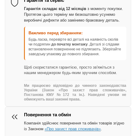
Гарантія та сервіс
Гарантія складає від 12 місяців
з моменту покупки.
Протягом цього терміну ми безкоштовно усунемо
виробничі дефекти або замінимо браковану деталь.
Важливо перед збиранням:
Будь ласка, перевірте всі деталі на наявність сколів
чи подряпин
до початку монтажу
. Деталі зі слідами
встановлення поверненню не підлягають. Зберігайте
заводську упаковку до повного збирання.
Щоб скористатися гарантією, просто зв'яжіться з
нашим менеджером будь-яким зручним способом.
Ми працюємо відповідно до чинного законодавства
України (Закон «Про захист прав споживачів»,
Постанова КМУ №172 та ін.). Наведені умови не
обмежують ваші законні права.
Повернення та обмін
Компанія здійснює повернення та обмін товарів згідно
із Законом
«Про захист прав споживачів»
.