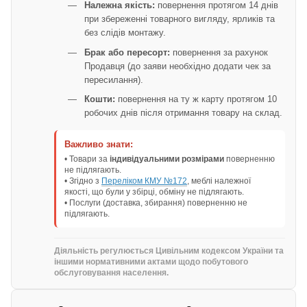
Належна якість:
повернення протягом 14 днів
при збереженні товарного вигляду, ярликів та
без слідів монтажу.
Брак або пересорт:
повернення за рахунок
Продавця (до заяви необхідно додати чек за
пересилання).
Кошти:
повернення на ту ж карту протягом 10
робочих днів після отримання товару на склад.
Важливо знати:
• Товари за
індивідуальними розмірами
поверненню
не підлягають.
• Згідно з
Переліком КМУ №172
, меблі належної
якості, що були у збірці, обміну не підлягають.
• Послуги (доставка, збирання) поверненню не
підлягають.
Діяльність регулюється Цивільним кодексом України та
іншими нормативними актами щодо побутового
обслуговування населення.