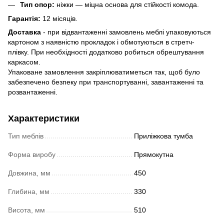
Тип опор:
ніжки — міцна основа для стійкості комода.
Гарантія:
12 місяців.
Доставка
- при відвантаженні замовлень меблі упаковуються
картоном з наявністю прокладок і обмотуються в стретч-
плівку. При необхідності додатково робиться обрештування
каркасом.
Упаковане замовлення закріплюватиметься так, щоб було
забезпечено безпеку при транспортуванні, завантаженні та
розвантаженні.
Характеристики
Тип меблів
Приліжкова тумба
Форма виробу
Прямокутна
Довжина, мм
450
Глибина, мм
330
Висота, мм
510