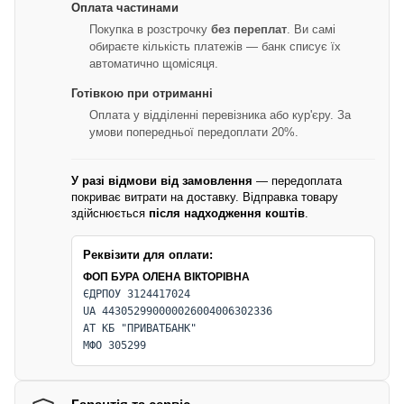
Оплата частинами
Покупка в розстрочку
без переплат
. Ви самі
обираєте кількість платежів — банк списує їх
автоматично щомісяця.
Готівкою при отриманні
Оплата у відділенні перевізника або кур'єру. За
умови попередньої передоплати 20%.
У разі відмови від замовлення
— передоплата
покриває витрати на доставку. Відправка товару
здійснюється
після надходження коштів
.
Реквізити для оплати:
ФОП БУРА ОЛЕНА ВІКТОРІВНА
ЄДРПОУ 3124417024
UA 443052990000026004006302336
АТ КБ "ПРИВАТБАНК"
МФО 305299