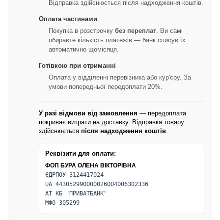
Відправка здійснюється після надходження коштів.
Оплата частинами
Покупка в розстрочку
без переплат
. Ви самі
обираєте кількість платежів — банк списує їх
автоматично щомісяця.
Готівкою при отриманні
Оплата у відділенні перевізника або кур'єру. За
умови попередньої передоплати 20%.
У разі відмови від замовлення
— передоплата
покриває витрати на доставку. Відправка товару
здійснюється
після надходження коштів
.
Реквізити для оплати:
ФОП БУРА ОЛЕНА ВІКТОРІВНА
ЄДРПОУ 3124417024
UA 443052990000026004006302336
АТ КБ "ПРИВАТБАНК"
МФО 305299