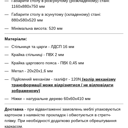
Габарити столу в розсунутому (розкладеному) стані:
1160х880х750 мм
Габарити столу в зсунутому (складеному) стані:
880х580х520 мм
Мінімальна висота: 520 мм
Матеріали:
Стільниця та царги - ЛДСП 16 мм
Крайка стільниці - ПВХ 2 мм
Крайка царгового пояса - ПВХ 0,45 мм
Метал - 20х20х1,6 мм
Підйомний механізм - газліфт - 120N
(колір механізму
трансформації може відрізнятися / не відповідати
зображеному)
Ніжки – натуральне дерево 60х60х410 мм
Доставка
- при відвантаженні замовлень меблі упаковуються
картоном з наявністю прокладок і обмотуються в стретч-
плівку. При необхідності додатково робиться обрештування
каркасом.