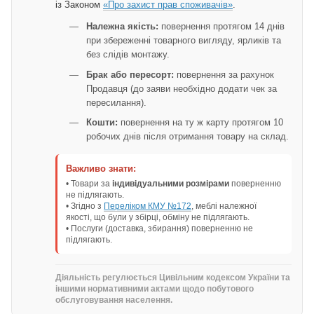
із Законом
«Про захист прав споживачів»
.
Належна якість:
повернення протягом 14 днів
при збереженні товарного вигляду, ярликів та
без слідів монтажу.
Брак або пересорт:
повернення за рахунок
Продавця (до заяви необхідно додати чек за
пересилання).
Кошти:
повернення на ту ж карту протягом 10
робочих днів після отримання товару на склад.
Важливо знати:
• Товари за
індивідуальними розмірами
поверненню
не підлягають.
• Згідно з
Переліком КМУ №172
, меблі належної
якості, що були у збірці, обміну не підлягають.
• Послуги (доставка, збирання) поверненню не
підлягають.
Діяльність регулюється Цивільним кодексом України та
іншими нормативними актами щодо побутового
обслуговування населення.