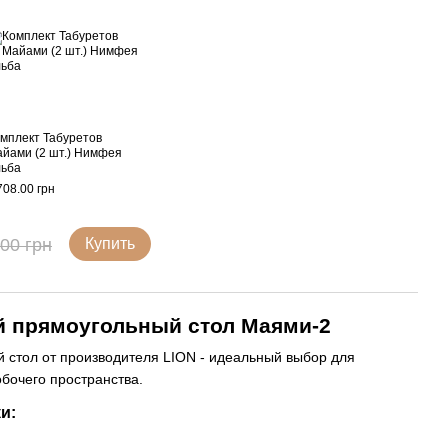
мплект Табуретов
йами (2 шт.) Нимфея
ьба
708.00 грн
.00 грн
Купить
 прямоугольный стол Маями-2
 стол от производителя LION - идеальный выбор для
обочего пространства.
и: