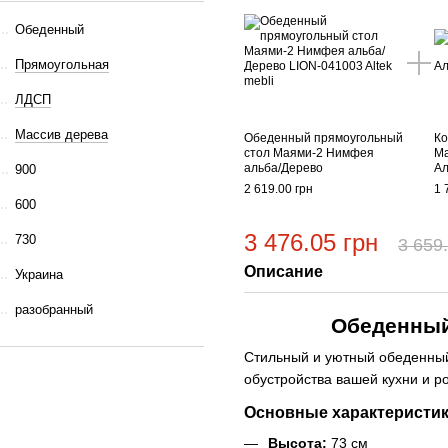
Обеденный
Прямоугольная
ЛДСП
Массив дерева
Обеденный прямоугольный
Ко
стол Маями-2 Нимфея
Ма
альба/Дерево
Ал
900
2 619.00 грн
1 
600
3 476.05 грн
730
3 659
Описание
Украина
разобранный
Обеденный
Стильный и уютный обеденный
обустройства вашей кухни и р
Основные характеристик
Высота:
73 см