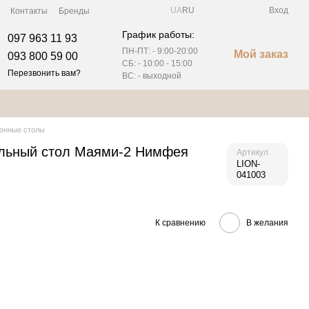
UA
RU
Вход
Контакты
Бренды
График работы:
097 963 11 93
ПН-ПТ: - 9:00-20:00
Мой заказ
093 800 59 00
СБ: -
10:00 - 15:00
Перезвонить вам?
ВС: - выходной
онные столы
льный стол Маями-2 Нимфея
Артикул
LION-
041003
К сравнению
В желания