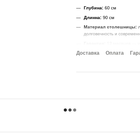
Глубина:
60 см
Длинна:
90 см
Материал столешницы:
л
долговечность и современ
Гарантия:
12 месяцев — ув
Выбирайте комфорт и функцио
Доставка
Оплата
Гар
Доставка
- при отгрузке зака
обматывается в стретч-пленк
каркасом.
Упакованное замовлення будет
транспортировке, загрузке и ра