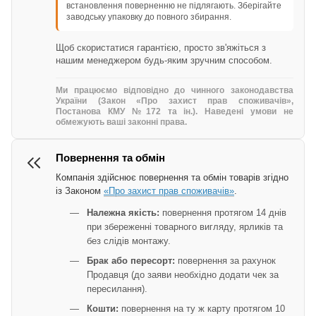
встановлення поверненню не підлягають. Зберігайте
заводську упаковку до повного збирання.
Щоб скористатися гарантією, просто зв'яжіться з
нашим менеджером будь-яким зручним способом.
Ми працюємо відповідно до чинного законодавства
України (Закон «Про захист прав споживачів»,
Постанова КМУ №172 та ін.). Наведені умови не
обмежують ваші законні права.
Повернення та обмін
Компанія здійснює повернення та обмін товарів згідно
із Законом
«Про захист прав споживачів»
.
Належна якість:
повернення протягом 14 днів
при збереженні товарного вигляду, ярликів та
без слідів монтажу.
Брак або пересорт:
повернення за рахунок
Продавця (до заяви необхідно додати чек за
пересилання).
Кошти:
повернення на ту ж карту протягом 10