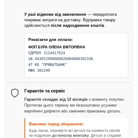
У разі відмови від замовлення
— передоплата
покриває витрати на доставку. Відправка товару
здійснюється
після надходження коштів
.
Реквізити для оплати:
ФОП БУРА ОЛЕНА ВІКТОРІВНА
ЄДРПОУ 3124417024
UA 443052990000026004006302336
АТ КБ "ПРИВАТБАНК"
МФО 305299
Гарантія та сервіс
Гарантія складає від 12 місяців
з моменту покупки.
Протягом цього терміну ми безкоштовно усунемо
виробничі дефекти або замінимо браковану деталь.
Важливо перед збиранням:
Будь ласка, перевірте всі деталі на наявність сколів
чи подряпин
до початку монтажу
. Деталі зі слідами