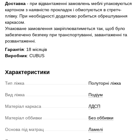
Доставка
- при відвантаженні замовлень меблі упаковуються
картоном з наявністю прокладок і обмотуються в стретч-
плівку. При необхідності додатково робиться обрештування
каркасом.
Упаковане замовлення закріплюватиметься так, щоб було
забезпечено безпеку при транспортуванні, завантаженні та
розвантаженні.
Гарантія
: 18 місяців
Виробник
: CUBUS
Характеристики
Тип ліжка
Полуторні ліжка
Вид ліжка
Подіум
Матеріал каркаса
ЛДСП
Матеріал оббивки
Без оббивки
Основа під матрац
Ламелі