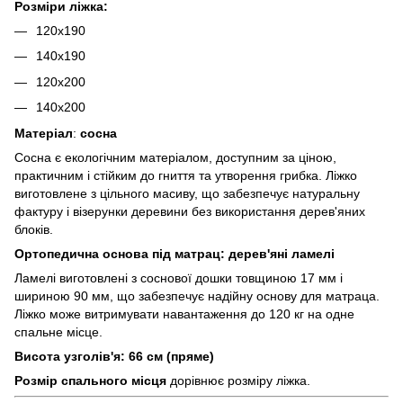
Розміри ліжка:
120х190
140х190
120х200
140х200
Матеріал
:
сосна
Сосна є екологічним матеріалом, доступним за ціною,
практичним і стійким до гниття та утворення грибка. Ліжко
виготовлене з цільного масиву, що забезпечує натуральну
фактуру і візерунки деревини без використання дерев'яних
блоків.
Ортопедична основа під матрац: дерев'яні ламелі
Ламелі виготовлені з соснової дошки товщиною 17 мм і
шириною 90 мм, що забезпечує надійну основу для матраца.
Ліжко може витримувати навантаження до 120 кг на одне
спальне місце.
Висота узголів'я: 66 см (пряме)
Розмір спального місця
дорівнює розміру ліжка.