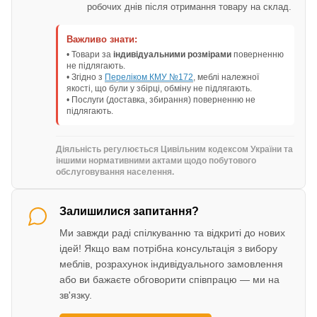
робочих днів після отримання товару на склад.
Важливо знати:
• Товари за
індивідуальними розмірами
поверненню
не підлягають.
• Згідно з
Переліком КМУ №172
, меблі належної
якості, що були у збірці, обміну не підлягають.
• Послуги (доставка, збирання) поверненню не
підлягають.
Діяльність регулюється Цивільним кодексом України та
іншими нормативними актами щодо побутового
обслуговування населення.
Залишилися запитання?
Ми завжди раді спілкуванню та відкриті до нових
ідей! Якщо вам потрібна консультація з вибору
меблів, розрахунок індивідуального замовлення
або ви бажаєте обговорити співпрацю — ми на
зв'язку.