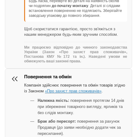
Будь ласка, перевірте всі деталі на наявність сколів
чи подряпин
до початку монтажу
. Деталі зі слідами
встановлення поверненню не підлягають. Зберігайте
заводську упаковку до повного збирання.
Щоб скористатися гарантією, просто зв'яжіться з
нашим менеджером будь-яким зручним способом.
Ми працюємо відповідно до чинного законодавства
України (Закон «Про захист прав споживачів»,
Постанова КМУ №172 та ін.). Наведені умови не
обмежують ваші законні права.
Повернення та обмін
Компанія здійснює повернення та обмін товарів згідно
із Законом
«Про захист прав споживачів»
.
Належна якість:
повернення протягом 14 днів
при збереженні товарного вигляду, ярликів та
без слідів монтажу.
Брак або пересорт:
повернення за рахунок
Продавця (до заяви необхідно додати чек за
пересилання).