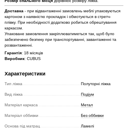
Розмір спального місця
дорівнює розміру ліжка.
Доставка
- при відвантаженні замовлень меблі упаковуються
картоном з наявністю прокладок і обмотуються в стретч-
плівку. При необхідності додатково робиться обрештування
каркасом.
Упаковане замовлення закріплюватиметься так, щоб було
забезпечено безпеку при транспортуванні, завантаженні та
розвантаженні.
Гарантія
: 18 місяців
Виробник
: CUBUS
Характеристики
Тип ліжка
Полуторні ліжка
Вид ліжка
Подіум
Матеріал каркаса
Метал
Матеріал оббивки
Без оббивки
Основа під матрац
Ламелі