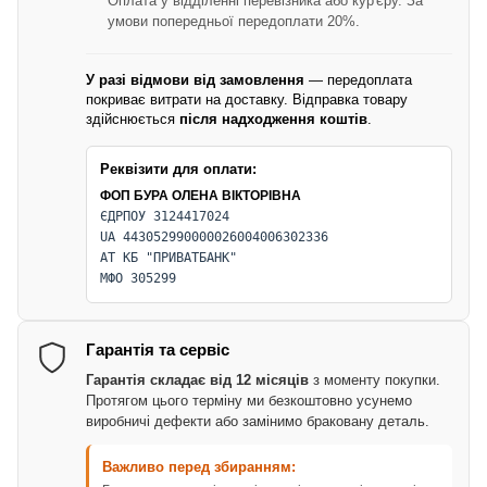
Оплата у відділенні перевізника або кур'єру. За
умови попередньої передоплати 20%.
У разі відмови від замовлення
— передоплата
покриває витрати на доставку. Відправка товару
здійснюється
після надходження коштів
.
Реквізити для оплати:
ФОП БУРА ОЛЕНА ВІКТОРІВНА
ЄДРПОУ 3124417024
UA 443052990000026004006302336
АТ КБ "ПРИВАТБАНК"
МФО 305299
Гарантія та сервіс
Гарантія складає від 12 місяців
з моменту покупки.
Протягом цього терміну ми безкоштовно усунемо
виробничі дефекти або замінимо браковану деталь.
Важливо перед збиранням: