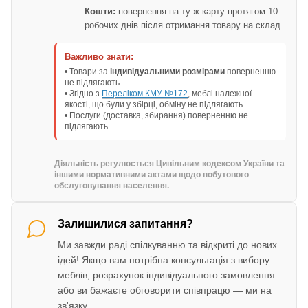
Кошти:
повернення на ту ж карту протягом 10
робочих днів після отримання товару на склад.
Важливо знати:
• Товари за
індивідуальними розмірами
поверненню
не підлягають.
• Згідно з
Переліком КМУ №172
, меблі належної
якості, що були у збірці, обміну не підлягають.
• Послуги (доставка, збирання) поверненню не
підлягають.
Діяльність регулюється Цивільним кодексом України та
іншими нормативними актами щодо побутового
обслуговування населення.
Залишилися запитання?
Ми завжди раді спілкуванню та відкриті до нових
ідей! Якщо вам потрібна консультація з вибору
меблів, розрахунок індивідуального замовлення
або ви бажаєте обговорити співпрацю — ми на
зв'язку.