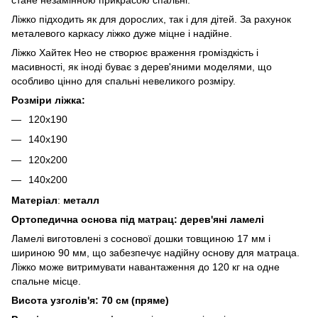
Ліжко підходить як для дорослих, так і для дітей. За рахунок
металевого каркасу ліжко дуже міцне і надійне.
Ліжко Хайтек Нео не створює враження громіздкість і
масивності, як іноді буває з дерев'яними моделями, що
особливо цінно для спальні невеликого розміру.
Розміри ліжка:
120х190
140х190
120х200
140х200
Матеріал
:
металл
Ортопедична основа під матрац: дерев'яні ламелі
Ламелі виготовлені з соснової дошки товщиною 17 мм і
шириною 90 мм, що забезпечує надійну основу для матраца.
Ліжко може витримувати навантаження до 120 кг на одне
спальне місце.
Висота узголів'я: 70 см (пряме)