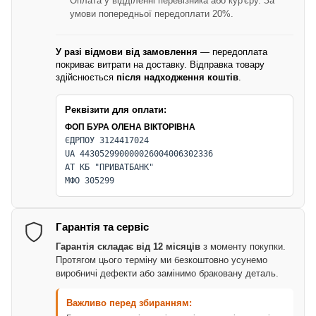
Оплата у відділенні перевізника або кур'єру. За
умови попередньої передоплати 20%.
У разі відмови від замовлення
— передоплата
покриває витрати на доставку. Відправка товару
здійснюється
після надходження коштів
.
Реквізити для оплати:
ФОП БУРА ОЛЕНА ВІКТОРІВНА
ЄДРПОУ 3124417024
UA 443052990000026004006302336
АТ КБ "ПРИВАТБАНК"
МФО 305299
Гарантія та сервіс
Гарантія складає від 12 місяців
з моменту покупки.
Протягом цього терміну ми безкоштовно усунемо
виробничі дефекти або замінимо браковану деталь.
Важливо перед збиранням: