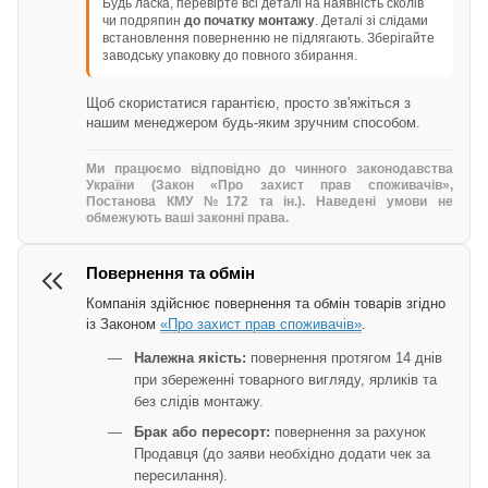
Будь ласка, перевірте всі деталі на наявність сколів
чи подряпин
до початку монтажу
. Деталі зі слідами
встановлення поверненню не підлягають. Зберігайте
заводську упаковку до повного збирання.
Щоб скористатися гарантією, просто зв'яжіться з
нашим менеджером будь-яким зручним способом.
Ми працюємо відповідно до чинного законодавства
України (Закон «Про захист прав споживачів»,
Постанова КМУ №172 та ін.). Наведені умови не
обмежують ваші законні права.
Повернення та обмін
Компанія здійснює повернення та обмін товарів згідно
із Законом
«Про захист прав споживачів»
.
Належна якість:
повернення протягом 14 днів
при збереженні товарного вигляду, ярликів та
без слідів монтажу.
Брак або пересорт:
повернення за рахунок
Продавця (до заяви необхідно додати чек за
пересилання).