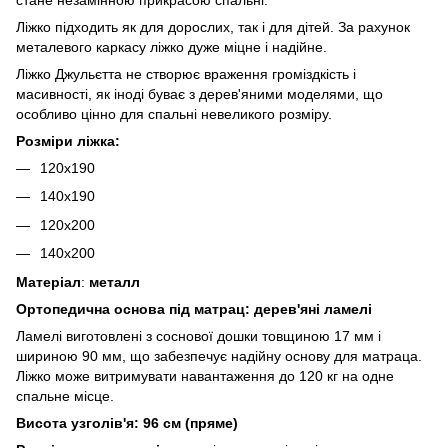
Ліжко підходить як для дорослих, так і для дітей. За рахунок
металевого каркасу ліжко дуже міцне і надійне.
Ліжко Джульєтта не створює враження громіздкість і
масивності, як іноді буває з дерев'яними моделями, що
особливо цінно для спальні невеликого розміру.
Розміри ліжка:
120х190
140х190
120х200
140х200
Матеріал
:
металл
Ортопедична основа під матрац: дерев'яні ламелі
Ламелі виготовлені з соснової дошки товщиною 17 мм і
шириною 90 мм, що забезпечує надійну основу для матраца.
Ліжко може витримувати навантаження до 120 кг на одне
спальне місце.
Висота узголів'я: 96 см (пряме)