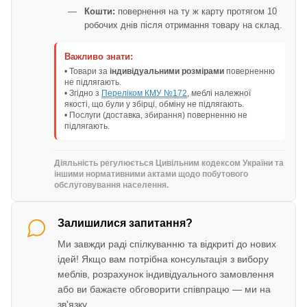
Кошти:
повернення на ту ж карту протягом 10
робочих днів після отримання товару на склад.
Важливо знати:
• Товари за
індивідуальними розмірами
поверненню
не підлягають.
• Згідно з
Переліком КМУ №172
, меблі належної
якості, що були у збірці, обміну не підлягають.
• Послуги (доставка, збирання) поверненню не
підлягають.
Діяльність регулюється Цивільним кодексом України та
іншими нормативними актами щодо побутового
обслуговування населення.
Залишилися запитання?
Ми завжди раді спілкуванню та відкриті до нових
ідей! Якщо вам потрібна консультація з вибору
меблів, розрахунок індивідуального замовлення
або ви бажаєте обговорити співпрацю — ми на
зв'язку.