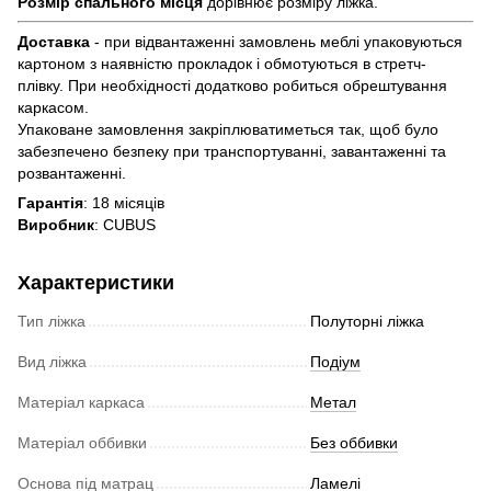
Розмір спального місця
дорівнює розміру ліжка.
Доставка
- при відвантаженні замовлень меблі упаковуються
картоном з наявністю прокладок і обмотуються в стретч-
плівку. При необхідності додатково робиться обрештування
каркасом.
Упаковане замовлення закріплюватиметься так, щоб було
забезпечено безпеку при транспортуванні, завантаженні та
розвантаженні.
Гарантія
: 18 місяців
Виробник
: CUBUS
Характеристики
Тип ліжка
Полуторні ліжка
Вид ліжка
Подіум
Матеріал каркаса
Метал
Матеріал оббивки
Без оббивки
Основа під матрац
Ламелі