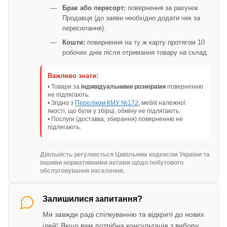
Брак або пересорт:
повернення за рахунок
Продавця (до заяви необхідно додати чек за
пересилання).
Кошти:
повернення на ту ж карту протягом 10
робочих днів після отримання товару на склад.
Важливо знати:
• Товари за
індивідуальними розмірами
поверненню
не підлягають.
• Згідно з
Переліком КМУ №172
, меблі належної
якості, що були у збірці, обміну не підлягають.
• Послуги (доставка, збирання) поверненню не
підлягають.
Діяльність регулюється Цивільним кодексом України та
іншими нормативними актами щодо побутового
обслуговування населення.
Залишилися запитання?
Ми завжди раді спілкуванню та відкриті до нових
ідей! Якщо вам потрібна консультація з вибору