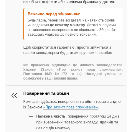
виробничі дефекти або замінимо браковану деталь.
Важливо перед збиранням:
Будь ласка, перевірте всі деталі на наявність сколів
чи подряпин
до початку монтажу
. Деталі зі слідами
встановлення поверненню не підлягають. Зберігайте
заводську упаковку до повного збирання.
Щоб скористатися гарантією, просто зв'яжіться з
нашим менеджером будь-яким зручним способом.
Ми працюємо відповідно до чинного законодавства
України (Закон «Про захист прав споживачів»,
Постанова КМУ №172 та ін.). Наведені умови не
обмежують ваші законні права.
Повернення та обмін
Компанія здійснює повернення та обмін товарів згідно
із Законом
«Про захист прав споживачів»
.
Належна якість:
повернення протягом 14 днів
при збереженні товарного вигляду, ярликів та
без слідів монтажу.