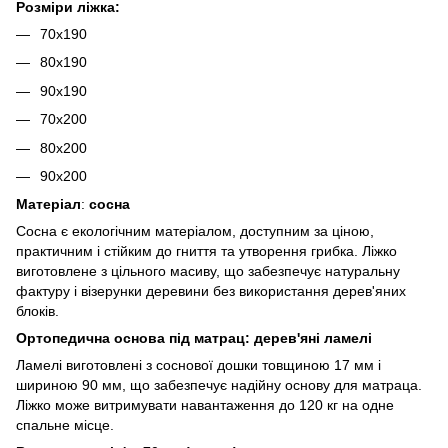
Розміри ліжка:
70х190
80х190
90х190
70х200
80х200
90х200
Матеріал
:
сосна
Сосна є екологічним матеріалом, доступним за ціною,
практичним і стійким до гниття та утворення грибка. Ліжко
виготовлене з цільного масиву, що забезпечує натуральну
фактуру і візерунки деревини без використання дерев'яних
блоків.
Ортопедична основа під матрац: дерев'яні ламелі
Ламелі виготовлені з соснової дошки товщиною 17 мм і
шириною 90 мм, що забезпечує надійну основу для матраца.
Ліжко може витримувати навантаження до 120 кг на одне
спальне місце.