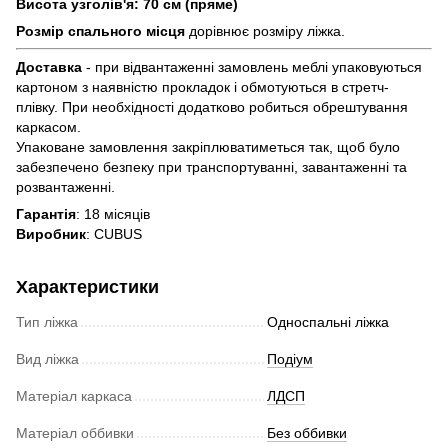
Висота узголів'я: 70 см (пряме)
Розмір спального місця
дорівнює розміру ліжка.
Доставка
- при відвантаженні замовлень меблі упаковуються
картоном з наявністю прокладок і обмотуються в стретч-
плівку. При необхідності додатково робиться обрештування
каркасом.
Упаковане замовлення закріплюватиметься так, щоб було
забезпечено безпеку при транспортуванні, завантаженні та
розвантаженні.
Гарантія
: 18 місяців
Виробник
: CUBUS
Характеристики
Тип ліжка
Односпальні ліжка
Вид ліжка
Подіум
Матеріал каркаса
ЛДСП
Матеріал оббивки
Без оббивки